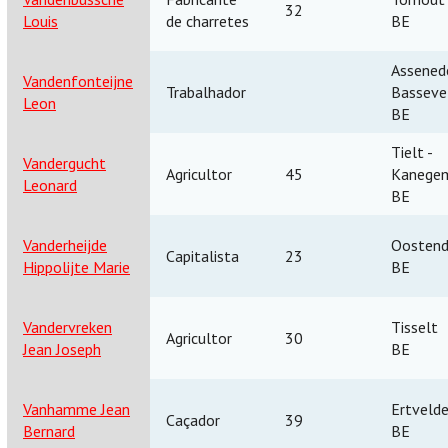
32
Louis
de charretes
BE
Assenede
Vandenfonteijne
Trabalhador
Basseve
Leon
BE
Tielt -
Vandergucht
Agricultor
45
Kanege
Leonard
BE
Vanderheijde
Oosten
Capitalista
23
Hippolijte Marie
BE
Vandervreken
Tisselt
Agricultor
30
Jean Joseph
BE
Vanhamme Jean
Ertveld
Caçador
39
Bernard
BE