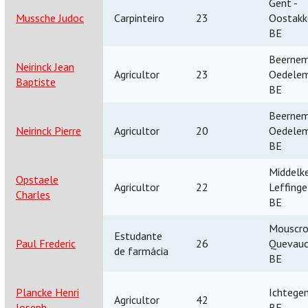
Gent -
Mussche Judoc
Carpinteiro
23
Oostakk
BE
Beernem
Neirinck Jean
Agricultor
23
Oedele
Baptiste
BE
Beernem
Neirinck Pierre
Agricultor
20
Oedele
BE
Middelke
Opstaele
Agricultor
22
Leffinge
Charles
BE
Mouscro
Estudante
Paul Frederic
26
Quevau
de farmácia
BE
Plancke Henri
Ichtege
Agricultor
42
Joseph
BE