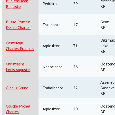
Buelens Jean
Mechele
Pedreiro
29
Baptiste
BE
Busso Romain
Gent
Estudante
17
Desiré Charles
BE
Diksmuid
Casteleijn
Agricultor
31
Leke
Charles François
BE
Christiaens
Oosten
Negociante
26
Louis Auguste
BE
Assenede
Claeijs Bruno
Trabalhador
22
Basseve
BE
Coucke Michel
Oosten
Agricultor
20
Charles
BE