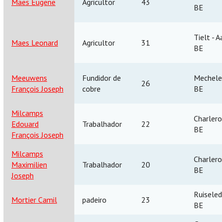
Maes Eugene
Agricultor
43
BE
Tielt - A
Maes Leonard
Agricultor
31
BE
Meeuwens
Fundidor de
Mechele
26
François Joseph
cobre
BE
Milcamps
Charlero
Edouard
Trabalhador
22
BE
François Joseph
Milcamps
Charlero
Maximilien
Trabalhador
20
BE
Joseph
Ruisele
Mortier Camil
padeiro
23
BE