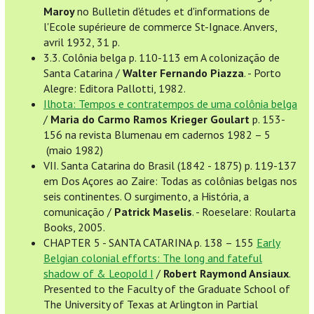
Maroy
no Bulletin d'études et d'informations de
l'Ecole supérieure de commerce St-Ignace. Anvers,
avril 1932, 31 p.
3.3. Colônia belga p. 110-113 em A colonização de
Santa Catarina /
Walter Fernando Piazza
. - Porto
Alegre: Editora Pallotti, 1982.
Ilhota: Tempos e contratempos de uma colônia belga
/
Maria do Carmo Ramos Krieger Goulart
p. 153-
156 na revista Blumenau em cadernos 1982 – 5
(maio 1982)
VII. Santa Catarina do Brasil (1842 - 1875) p. 119-137
em Dos Açores ao Zaire: Todas as colônias belgas nos
seis continentes. O surgimento, a História, a
comunicação /
Patrick Maselis
. - Roeselare: Roularta
Books, 2005.
CHAPTER 5 - SANTA CATARINA p. 138 – 155
Early
Belgian colonial efforts: The long and fateful
shadow of & Leopold I
/
Robert Raymond Ansiaux
.
Presented to the Faculty of the Graduate School of
The University of Texas at Arlington in Partial