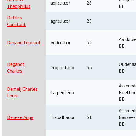
agricultor
28
Theophilius
BE
Defries
agricultor
25
Constant
Aardooi
Degand Leonard
Agricultor
52
BE
Degandt
Oudenaa
Proprietário
56
Charles
BE
Assenede
Demeij Charles
Carpenteiro
Boekho
Louis
BE
Assenede
Deneve Ange
Trabalhador
31
Basseve
BE