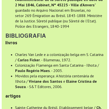
2 Mai 1846, Cabinet, N° 45225 - Ville d'Anvers
"
guardado no Arquivo Nacional em Bruxelas, no
setor 269 Émigration au Brésil. 1843-1888. Ministère
de la Justice. Sûreté publique (ou Sûreté de l'Etat).
Police des Etrangers, 1840-1994
BIBLIOGRAFIA
livros
Charles Van Lede e a colonização belga em S. Catarina
/
Carlos Ficker
. - Blumenau, 1972.
Colonização Flamenga em Santa Catarina - Ilhota /
Paulo Rogério Maes
. - 2005.
Movidos pela esperança: A história centenária de
Ilhota /
Viviane dos Santos
e
Elaine Cristina de
Souza
. - S&T Editores, 2006.
artigos
Sainte-Catherine du Brésil, Etablissement belge /
Ch.