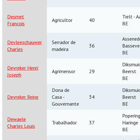
Desmet
Tielt - A
Agricultor
40
François
BE
Assenede
Devleeschauwer
Serrador de
36
Basseve
Charles
madeira
BE
Diksmuid
Devreker Henri
Agrimensor
29
Beerst
Joseph
BE
Dona de
Diksmuid
Devreker Reine
Casa -
34
Beerst
Gouvernante
BE
Popering
Dewaele
Trabalhador
37
Haringe
Charles Louis
BE