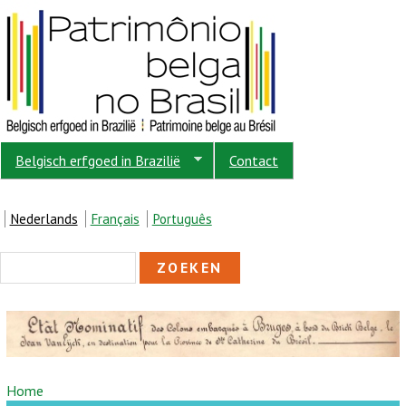
Overslaan en naar de inhoud gaan
Belgisch erfgoed in Brazilië
Contact
Nederlands
Français
Português
ZOEKVELD
Zoeken
U BENT HIER
Home