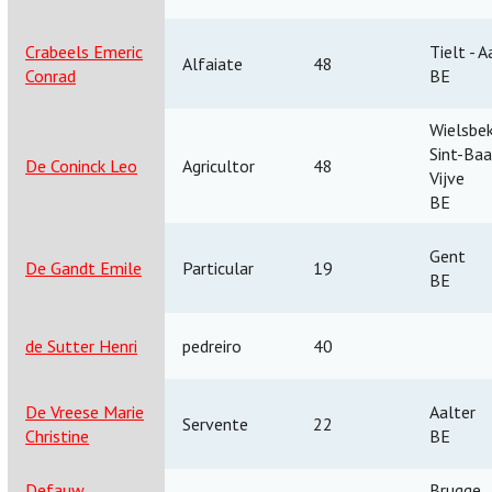
Crabeels Emeric
Tielt - A
Alfaiate
48
Conrad
BE
Wielsbek
Sint-Baa
De Coninck Leo
Agricultor
48
Vijve
BE
Gent
De Gandt Emile
Particular
19
BE
de Sutter Henri
pedreiro
40
De Vreese Marie
Aalter
Servente
22
Christine
BE
Defauw
Brugge