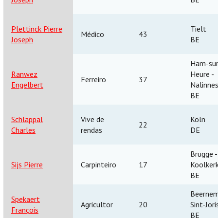
Plettinck Pierre
Tielt
Médico
43
Joseph
BE
Ham-sur
Ranwez
Heure -
Ferreiro
37
Engelbert
Nalinne
BE
Schlappal
Vive de
Köln
22
Charles
rendas
DE
Brugge -
Sijs Pierre
Carpinteiro
17
Koolker
BE
Beernem
Spekaert
Agricultor
20
Sint-Jori
François
BE