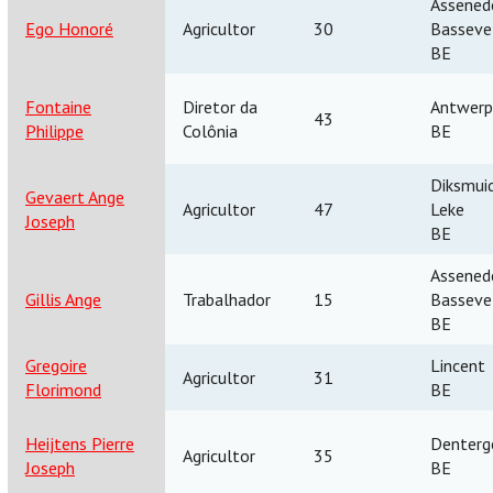
Assenede
Ego Honoré
Agricultor
30
Basseve
BE
Fontaine
Diretor da
Antwerp
43
Philippe
Colônia
BE
Diksmuid
Gevaert Ange
Agricultor
47
Leke
Joseph
BE
Assenede
Gillis Ange
Trabalhador
15
Basseve
BE
Gregoire
Lincent
Agricultor
31
Florimond
BE
Heijtens Pierre
Denter
Agricultor
35
Joseph
BE