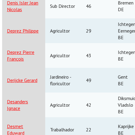
Denis Isler Jean
Bremen
Sub Director
46
Nicolas
DE
Ichtege
Deprez Philippe
Agricultor
29
Eerneg
BE
Deprez Pierre
Ichtege
Agricultor
43
François
BE
Jardineiro -
Gent
Derijcke Gerard
49
floricultor
BE
Diksmuid
Desanders
Agricultor
42
Vladslo
Ignace
BE
Desmet
Kaprijke
Trabalhador
22
Eduward
BE