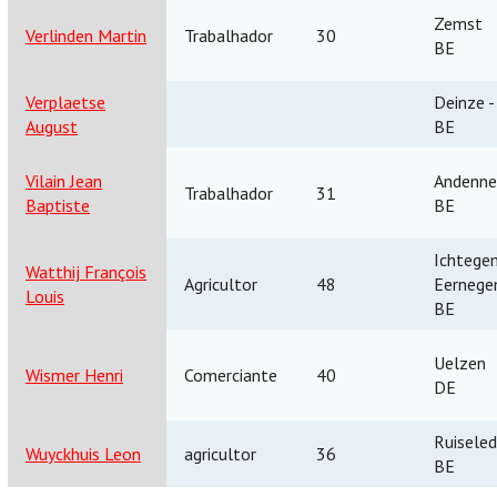
Zemst
Verlinden Martin
Trabalhador
30
BE
Verplaetse
Deinze -
August
BE
Vilain Jean
Andenne
Trabalhador
31
Baptiste
BE
Ichtege
Watthij François
Agricultor
48
Eerneg
Louis
BE
Uelzen
Wismer Henri
Comerciante
40
DE
Ruisele
Wuyckhuis Leon
agricultor
36
BE