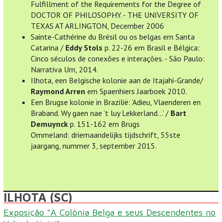
Fulfillment of the Requirements for the Degree of
DOCTOR OF PHILOSOPHY. - THE UNIVERSITY OF
TEXAS AT ARLINGTON, December 2006
Sainte-Cathérine du Brésil ou os belgas em Santa
Catarina /
Eddy Stols
p. 22-26 em Brasil e Bélgica:
Cinco séculos de conexões e interações. - São Paulo:
Narrativa Um, 2014.
Ilhota, een Belgische kolonie aan de Itajahi-Grande/
Raymond Arren
em Spaenhiers Jaarboek 2010.
Een Brugse kolonie in Brazilië: ‘Adieu, Vlaenderen en
Braband. Wy gaen nae ’t luy Lekkerland…’ /
Bart
Demuynck
p. 151-162 em Brugs
Ommeland: driemaandelijks tijdschrift, 55ste
jaargang, nummer 3, september 2015.
ILHOTA (SC)
Exposição "A Colônia Belga e seus Descendentes no