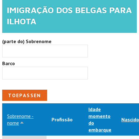
IMIGRAÇÃO DOS BELGAS PARA
ILHOTA
(parte do) Sobrenome
Barco
Idade
Sobrenome -
momento
Profissão
Nascid
nome
do
embarque