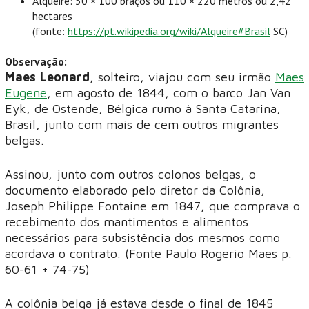
Alqueire: 50 × 100 braços ou 110 × 220 metros ou 2,42
hectares
(fonte:
https://pt.wikipedia.org/wiki/Alqueire#Brasil
SC)
Observação:
Maes Leonard
, solteiro, viajou com seu irmão
Maes
Eugene
, em agosto de 1844, com o barco Jan Van
Eyk, de Ostende, Bélgica rumo à Santa Catarina,
Brasil, junto com mais de cem outros migrantes
belgas.
Assinou, junto com outros colonos belgas, o
documento elaborado pelo diretor da Colônia,
Joseph Philippe Fontaine em 1847, que comprava o
recebimento dos mantimentos e alimentos
necessários para subsistência dos mesmos como
acordava o contrato. (Fonte Paulo Rogerio Maes p.
60-61 + 74-75)
A colônia belga já estava desde o final de 1845