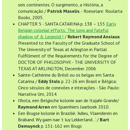
seis continentes. O surgimento, a História, a
comunicação /
Patrick Maselis
. - Roeselare: Roularta
Books, 2005.
CHAPTER 5 - SANTA CATARINA p. 138 – 155
Early
Belgian colonial efforts: The long and fateful
shadow of & Leopold I
/
Robert Raymond Ansiaux
.
Presented to the Faculty of the Graduate School of
The University of Texas at Arlington in Partial
Fulfillment of the Requirements for the Degree of
DOCTOR OF PHILOSOPHY. - THE UNIVERSITY OF
TEXAS AT ARLINGTON, December 2006
Sainte-Cathérine du Brésil ou os belgas em Santa
Catarina /
Eddy Stols
p. 22-26 em Brasil e Bélgica:
Cinco séculos de conexões e interações. - São Paulo:
Narrativa Um, 2014.
Ilhota, een Belgische kolonie aan de Itajahi-Grande/
Raymond Arren
em Spaenhiers Jaarboek 2010.
Een Brugse kolonie in Brazilië: ‘Adieu, Vlaenderen en
Braband. Wy gaen nae ’t luy Lekkerland…’ /
Bart
Demuynck
p. 151-162 em Brugs