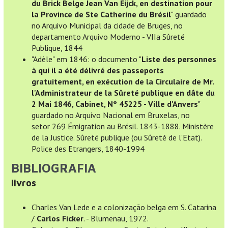
du Brick Belge Jean Van Eijck, en destination pour
la Province de Ste Catherine du Brésil
" guardado
no Arquivo Municipal da cidade de Bruges, no
departamento Arquivo Moderno - VIIa Sûreté
Publique, 1844
"Adèle" em 1846: o documento "
Liste des personnes
à qui il a été délivré des passeports
gratuitement, en exécution de la Circulaire de Mr.
l'Administrateur de la Sûreté publique en dâte du
2 Mai 1846, Cabinet, N° 45225 - Ville d'Anvers
"
guardado no Arquivo Nacional em Bruxelas, no
setor 269 Émigration au Brésil. 1843-1888. Ministère
de la Justice. Sûreté publique (ou Sûreté de l'Etat).
Police des Etrangers, 1840-1994
BIBLIOGRAFIA
livros
Charles Van Lede e a colonização belga em S. Catarina
/
Carlos Ficker
. - Blumenau, 1972.