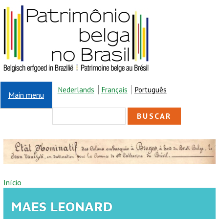
Pular para o conteúdo principal
Nederlands
Français
Português
Main menu
FORMULÁRIO DE
Buscar
BUSCA
VOCÊ ESTÁ AQUI
Início
MAES LEONARD