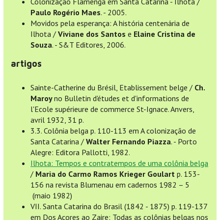
Colonização Flamenga em Santa Catarina - Ilhota /
Paulo Rogério Maes
. - 2005.
Movidos pela esperança: A história centenária de
Ilhota /
Viviane dos Santos
e
Elaine Cristina de
Souza
. - S&T Editores, 2006.
artigos
Sainte-Catherine du Brésil, Etablissement belge /
Ch.
Maroy
no Bulletin d'études et d'informations de
l'Ecole supérieure de commerce St-Ignace. Anvers,
avril 1932, 31 p.
3.3. Colônia belga p. 110-113 em A colonização de
Santa Catarina /
Walter Fernando Piazza
. - Porto
Alegre: Editora Pallotti, 1982.
Ilhota: Tempos e contratempos de uma colônia belga
/
Maria do Carmo Ramos Krieger Goulart
p. 153-
156 na revista Blumenau em cadernos 1982 – 5
(maio 1982)
VII. Santa Catarina do Brasil (1842 - 1875) p. 119-137
em Dos Açores ao Zaire: Todas as colônias belgas nos