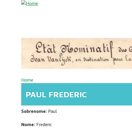
Overslaan en naar de inhoud gaan
U BENT HIER
Home
PAUL FREDERIC
Sobrenome:
Paul
Nome:
Frederic