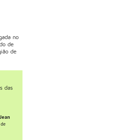
gada no
ndo de
gião de
s das
 Jean
 de