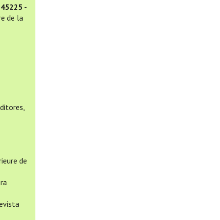
 45225 -
e de la
ditores,
rieure de
ora
evista