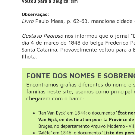
Voltou para a Bélgica:
sim
Observação:
Livro
Paulo Maes, p. 62-63, menciona cidad
Gustavo Pedroso
nos informou que o jornal "
dia 4 de março de 1848 do belga Frederico P
Santa Catarina. Provavelmente voltou para a B
Ilhota.
FONTE DOS NOMES E SOBRE
Encontramos grafias diferentes do nome e s
famílias neste site, usamos como principal 
chegaram com o barco:
"Jan Van Eyck" em 1844: o documento "
État no
Van Eijck, en destination pour la Province de
Bruges, no departamento Arquivo Moderno - VII
"Adèle" em 1846: o documento "
Liste des pers