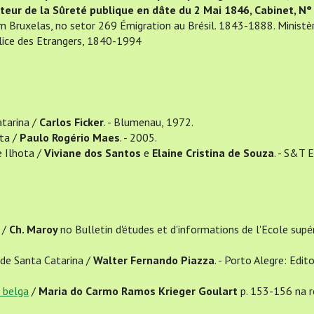
rateur de la Sûreté publique en dâte du 2 Mai 1846, Cabinet, N°
m Bruxelas, no setor 269 Émigration au Brésil. 1843-1888. Ministèr
Police des Etrangers, 1840-1994
atarina /
Carlos Ficker
. - Blumenau, 1972.
ta /
Paulo Rogério Maes
. - 2005.
e Ilhota /
Viviane dos Santos
e
Elaine Cristina de Souza
. - S&T E
 /
Ch. Maroy
no Bulletin d'études et d'informations de l'Ecole supé
 de Santa Catarina /
Walter Fernando Piazza
. - Porto Alegre: Edit
 belga
/
Maria do Carmo Ramos Krieger Goulart
p. 153-156 na r