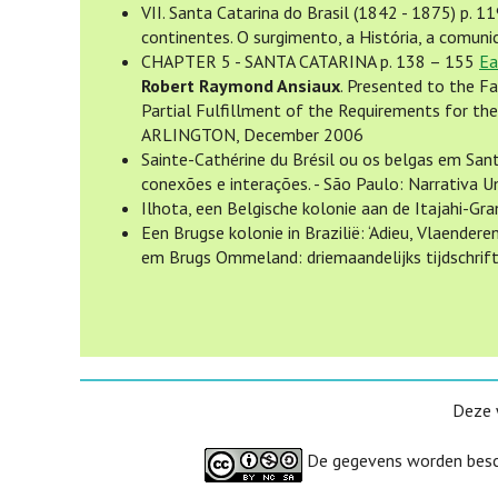
VII. Santa Catarina do Brasil (1842 - 1875) p. 
continentes. O surgimento, a História, a comun
CHAPTER 5 - SANTA CATARINA p. 138 – 155
Ea
Robert Raymond Ansiaux
. Presented to the Fa
Partial Fulfillment of the Requirements for
ARLINGTON, December 2006
Sainte-Cathérine du Brésil ou os belgas em San
conexões e interações. - São Paulo: Narrativa 
Ilhota, een Belgische kolonie aan de Itajahi-Gr
Een Brugse kolonie in Brazilië: ‘Adieu, Vlaender
em Brugs Ommeland: driemaandelijks tijdschrif
Deze 
De gegevens worden besc