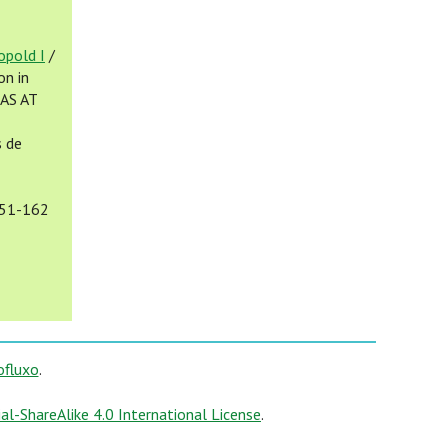
opold I
/
on in
AS AT
s de
151-162
ofluxo
.
-ShareAlike 4.0 International License
.