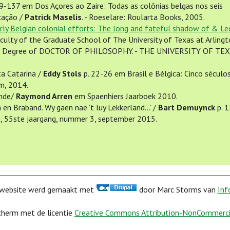
119-137 em Dos Açores ao Zaire: Todas as colônias belgas nos seis
icação /
Patrick Maselis
. - Roeselare: Roularta Books, 2005.
rly Belgian colonial efforts: The long and fateful shadow of & Le
culty of the Graduate School of The University of Texas at Arlingt
 the Degree of DOCTOR OF PHILOSOPHY. - THE UNIVERSITY OF TEX
ta Catarina /
Eddy Stols
p. 22-26 em Brasil e Bélgica: Cinco século
Um, 2014.
ande/
Raymond Arren
em Spaenhiers Jaarboek 2010.
en en Braband. Wy gaen nae ’t luy Lekkerland…’ /
Bart Demuynck
p. 
t, 55ste jaargang, nummer 3, september 2015.
website werd gemaakt met
door Marc Storms van
Inf
herm met de licentie
Creative Commons Attribution-NonCommercial