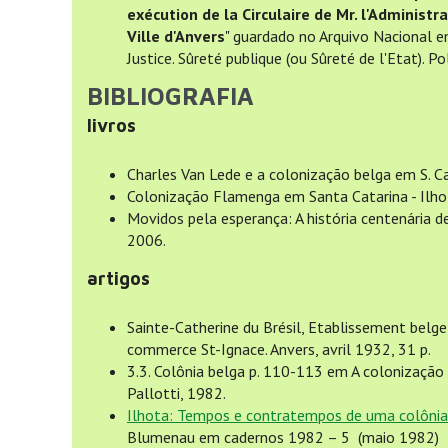
exécution de la Circulaire de Mr. l'Administ
Ville d'Anvers
" guardado no Arquivo Nacional e
Justice. Sûreté publique (ou Sûreté de l'Etat). 
BIBLIOGRAFIA
livros
Charles Van Lede e a colonização belga em S. C
Colonização Flamenga em Santa Catarina - Ilho
Movidos pela esperança: A história centenária d
2006.
artigos
Sainte-Catherine du Brésil, Etablissement belge
commerce St-Ignace. Anvers, avril 1932, 31 p.
3.3. Colônia belga p. 110-113 em A colonização
Pallotti, 1982.
Ilhota: Tempos e contratempos de uma colônia
Blumenau em cadernos 1982 – 5 (maio 1982)