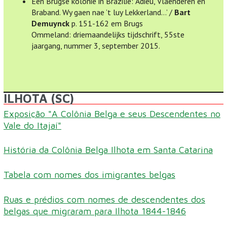
Een Brugse kolonie in Brazilië: ‘Adieu, Vlaenderen en
Braband. Wy gaen nae ’t luy Lekkerland…’ /
Bart
Demuynck
p. 151-162 em Brugs
Ommeland: driemaandelijks tijdschrift, 55ste
jaargang, nummer 3, september 2015.
ILHOTA (SC)
Exposição "A Colônia Belga e seus Descendentes no
Vale do Itajaí"
História da Colônia Belga Ilhota em Santa Catarina
Tabela com nomes dos imigrantes belgas
Ruas e prédios com nomes de descendentes dos
belgas que migraram para Ilhota 1844-1846