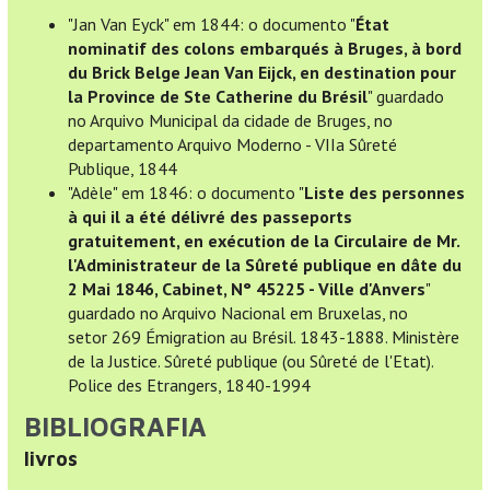
"Jan Van Eyck" em 1844: o documento "
État
nominatif des colons embarqués à Bruges, à bord
du Brick Belge Jean Van Eijck, en destination pour
la Province de Ste Catherine du Brésil
" guardado
no Arquivo Municipal da cidade de Bruges, no
departamento Arquivo Moderno - VIIa Sûreté
Publique, 1844
"Adèle" em 1846: o documento "
Liste des personnes
à qui il a été délivré des passeports
gratuitement, en exécution de la Circulaire de Mr.
l'Administrateur de la Sûreté publique en dâte du
2 Mai 1846, Cabinet, N° 45225 - Ville d'Anvers
"
guardado no Arquivo Nacional em Bruxelas, no
setor 269 Émigration au Brésil. 1843-1888. Ministère
de la Justice. Sûreté publique (ou Sûreté de l'Etat).
Police des Etrangers, 1840-1994
BIBLIOGRAFIA
livros