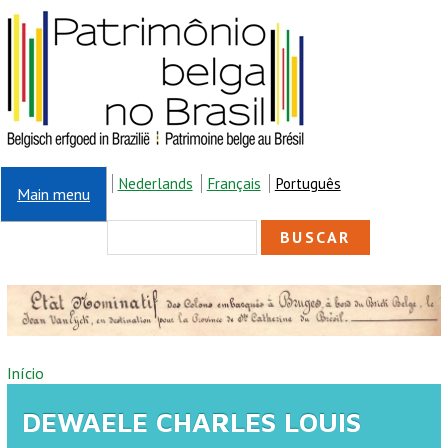
Pular para o conteúdo principal
Nederlands
Français
Português
Main menu
FORMULÁRIO DE
Buscar
BUSCA
VOCÊ ESTÁ AQUI
Início
DEWAELE CHARLES LOUIS