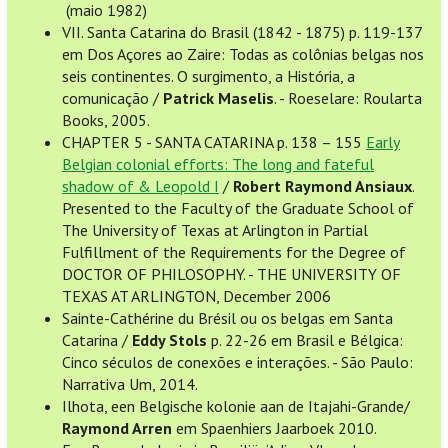
(maio 1982)
VII. Santa Catarina do Brasil (1842 - 1875) p. 119-137
em Dos Açores ao Zaire: Todas as colônias belgas nos
seis continentes. O surgimento, a História, a
comunicação /
Patrick Maselis
. - Roeselare: Roularta
Books, 2005.
CHAPTER 5 - SANTA CATARINA p. 138 – 155
Early
Belgian colonial efforts: The long and fateful
shadow of & Leopold I
/
Robert Raymond Ansiaux
.
Presented to the Faculty of the Graduate School of
The University of Texas at Arlington in Partial
Fulfillment of the Requirements for the Degree of
DOCTOR OF PHILOSOPHY. - THE UNIVERSITY OF
TEXAS AT ARLINGTON, December 2006
Sainte-Cathérine du Brésil ou os belgas em Santa
Catarina /
Eddy Stols
p. 22-26 em Brasil e Bélgica:
Cinco séculos de conexões e interações. - São Paulo:
Narrativa Um, 2014.
Ilhota, een Belgische kolonie aan de Itajahi-Grande/
Raymond Arren
em Spaenhiers Jaarboek 2010.