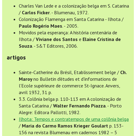
Charles Van Lede e a colonização belga em S. Catarina
/
Carlos Ficker
. - Blumenau, 1972.
Colonização Flamenga em Santa Catarina - Ilhota /
Paulo Rogério Maes
. - 2005.
Movidos pela esperança: A história centenária de
Ilhota /
Viviane dos Santos
e
Elaine Cristina de
Souza
. - S&T Editores, 2006.
artigos
Sainte-Catherine du Brésil, Etablissement belge /
Ch.
Maroy
no Bulletin d'études et d'informations de
l'Ecole supérieure de commerce St-Ignace. Anvers,
avril 1932, 31 p.
3.3. Colônia belga p. 110-113 em A colonização de
Santa Catarina /
Walter Fernando Piazza
. - Porto
Alegre: Editora Pallotti, 1982.
Ilhota: Tempos e contratempos de uma colônia belga
/
Maria do Carmo Ramos Krieger Goulart
p. 153-
156 na revista Blumenau em cadernos 1982 – 5