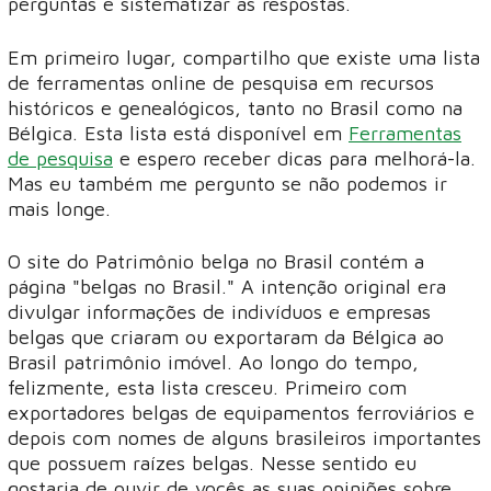
perguntas e sistematizar as respostas.
Em primeiro lugar, compartilho que existe uma lista
de ferramentas online de pesquisa em recursos
históricos e genealógicos, tanto no Brasil como na
Bélgica. Esta lista está disponível em
Ferramentas
de pesquisa
e espero receber dicas para melhorá-la.
Mas eu também me pergunto se não podemos ir
mais longe.
O site do Patrimônio belga no Brasil contém a
página "belgas no Brasil." A intenção original era
divulgar informações de indivíduos e empresas
belgas que criaram ou exportaram da Bélgica ao
Brasil patrimônio imóvel. Ao longo do tempo,
felizmente, esta lista cresceu. Primeiro com
exportadores belgas de equipamentos ferroviários e
depois com nomes de alguns brasileiros importantes
que possuem raízes belgas. Nesse sentido eu
gostaria de ouvir de vocês as suas opiniões sobre