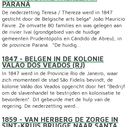
PARANÁ
De nederzetting Teresa / Thereza werd in 1847
gesticht door de Belgische arts belga° João Mauricio
Faivre. Ze omvatte 80 families en was gelegen aan
de rivier Ivaí (grondgebied van de huidige
gemeenten Prudentópolis en Cândido de Abreu), in
de provincie Paraná. "De huidig...
1847
- BELGEN IN DE KOLONIE
VALÃO DOS VEADOS (RJ)
In 1847 werd in de Provincie Rio de Janeiro, waar
zich momenteel de stad São Fidelis bevindt, de
kolonie Valão dos Veados opgericht door het "Bedrijf
om de slavenhandel te bestrijden en kolonisatie te
bevorderen". Dit gebeurde met de hulp van de
regering. De nederzetting werd...
1859
- VAN HERBERG DE ZORGE IN
SINT-KRUIS BRUGGE NAAR SANTA