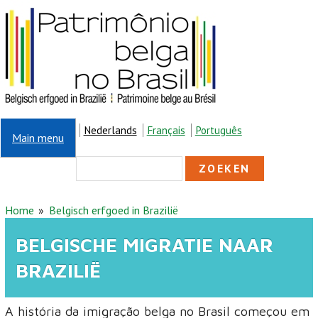
Overslaan en naar de inhoud gaan
Nederlands
Français
Português
Main menu
ZOEKVELD
Zoeken
U BENT HIER
Home
Belgisch erfgoed in Brazilië
BELGISCHE MIGRATIE NAAR
BRAZILIË
A história da imigração belga no Brasil começou em