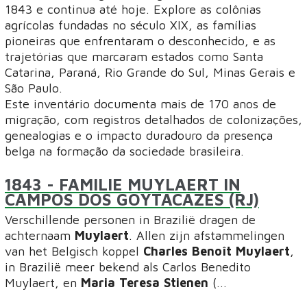
1843 e continua até hoje. Explore as colônias
agrícolas fundadas no século XIX, as famílias
pioneiras que enfrentaram o desconhecido, e as
trajetórias que marcaram estados como Santa
Catarina, Paraná, Rio Grande do Sul, Minas Gerais e
São Paulo.
Este inventário documenta mais de 170 anos de
migração, com registros detalhados de colonizações,
genealogias e o impacto duradouro da presença
belga na formação da sociedade brasileira.
1843
- FAMILIE MUYLAERT IN
CAMPOS DOS GOYTACAZES (RJ)
Verschillende personen in Brazilië dragen de
achternaam
Muylaert
. Allen zijn afstammelingen
van het Belgisch koppel
Charles Benoît Muylaert
,
in Brazilië meer bekend als Carlos Benedito
Muylaert, en
Maria Teresa Stienen
(...