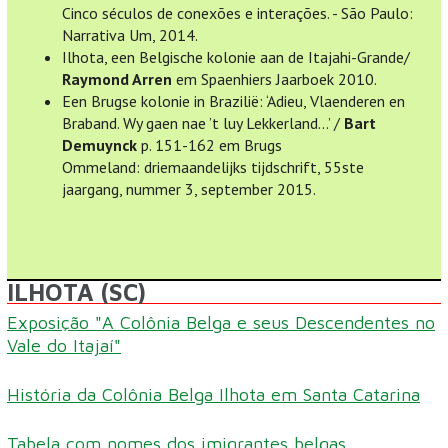
Cinco séculos de conexões e interações. - São Paulo:
Narrativa Um, 2014.
Ilhota, een Belgische kolonie aan de Itajahi-Grande/
Raymond Arren
em Spaenhiers Jaarboek 2010.
Een Brugse kolonie in Brazilië: ‘Adieu, Vlaenderen en
Braband. Wy gaen nae ’t luy Lekkerland…’ /
Bart
Demuynck
p. 151-162 em Brugs
Ommeland: driemaandelijks tijdschrift, 55ste
jaargang, nummer 3, september 2015.
ILHOTA (SC)
Exposição "A Colônia Belga e seus Descendentes no
Vale do Itajaí"
História da Colônia Belga Ilhota em Santa Catarina
Tabela com nomes dos imigrantes belgas