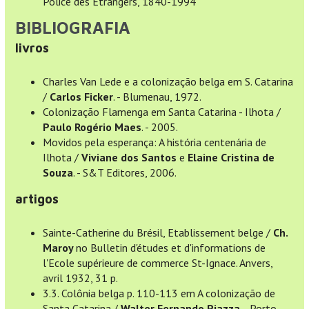
Police des Etrangers, 1840-1994
BIBLIOGRAFIA
livros
Charles Van Lede e a colonização belga em S. Catarina
/
Carlos Ficker
. - Blumenau, 1972.
Colonização Flamenga em Santa Catarina - Ilhota /
Paulo Rogério Maes
. - 2005.
Movidos pela esperança: A história centenária de
Ilhota /
Viviane dos Santos
e
Elaine Cristina de
Souza
. - S&T Editores, 2006.
artigos
Sainte-Catherine du Brésil, Etablissement belge /
Ch.
Maroy
no Bulletin d'études et d'informations de
l'Ecole supérieure de commerce St-Ignace. Anvers,
avril 1932, 31 p.
3.3. Colônia belga p. 110-113 em A colonização de
Santa Catarina /
Walter Fernando Piazza
. - Porto