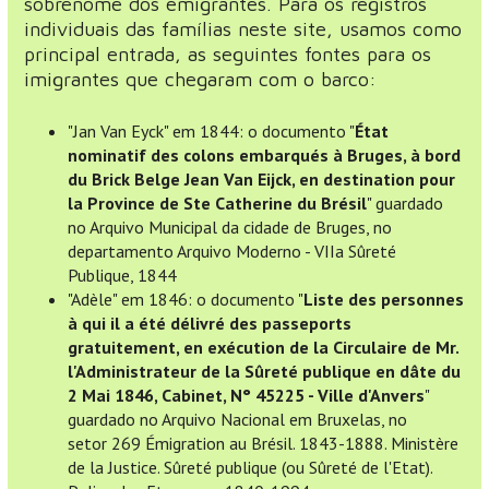
sobrenome dos emigrantes. Para os registros
individuais das famílias neste site, usamos como
principal entrada, as seguintes fontes para os
imigrantes que chegaram com o barco:
"Jan Van Eyck" em 1844: o documento "
État
nominatif des colons embarqués à Bruges, à bord
du Brick Belge Jean Van Eijck, en destination pour
la Province de Ste Catherine du Brésil
" guardado
no Arquivo Municipal da cidade de Bruges, no
departamento Arquivo Moderno - VIIa Sûreté
Publique, 1844
"Adèle" em 1846: o documento "
Liste des personnes
à qui il a été délivré des passeports
gratuitement, en exécution de la Circulaire de Mr.
l'Administrateur de la Sûreté publique en dâte du
2 Mai 1846, Cabinet, N° 45225 - Ville d'Anvers
"
guardado no Arquivo Nacional em Bruxelas, no
setor 269 Émigration au Brésil. 1843-1888. Ministère
de la Justice. Sûreté publique (ou Sûreté de l'Etat).