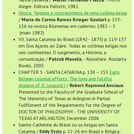
Alegre: Editora Pallotti, 1982.
Ilhota: Tempos e contratempos de uma colônia belga
/
Maria do Carmo Ramos Krieger Goulart
p. 153-
156 na revista Blumenau em cadernos 1982 – 5
(maio 1982)
VII. Santa Catarina do Brasil (1842 - 1875) p. 119-137
em Dos Açores ao Zaire: Todas as colônias belgas nos
seis continentes. O surgimento, a História, a
comunicação /
Patrick Maselis
. - Roeselare: Roularta
Books, 2005.
CHAPTER 5 - SANTA CATARINA p. 138 – 155
Early
Belgian colonial efforts: The long and fateful
shadow of & Leopold I
/
Robert Raymond Ansiaux
.
Presented to the Faculty of the Graduate School of
The University of Texas at Arlington in Partial
Fulfillment of the Requirements for the Degree of
DOCTOR OF PHILOSOPHY. - THE UNIVERSITY OF
TEXAS AT ARLINGTON, December 2006
Sainte-Cathérine du Brésil ou os belgas em Santa
Catarina /
Eddy Stols
p. 22-26 em Brasil e Bélgica: