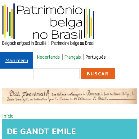
Pular para o conteúdo principal
Nederlands
Français
Português
Main menu
FORMULÁRIO DE
Buscar
BUSCA
VOCÊ ESTÁ AQUI
Início
DE GANDT EMILE