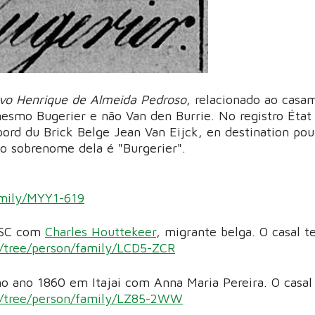
vo Henrique de Almeida Pedroso
, relacionado ao casa
smo Bugerier e não Van den Burrie. No registro État
ord du Brick Belge Jean Van Eijck, en destination pou
 o sobrenome dela é "Burgerier".
amily/MYY1-619
-SC com
Charles Houttekeer
, migrante belga. O casal t
g/tree/person/family/LCD5-ZCR
 ano 1860 em Itajai com Anna Maria Pereira. O casal
g/tree/person/family/LZ85-2WW