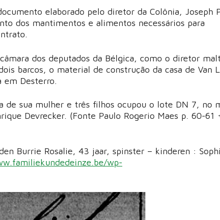
documento elaborado pelo diretor da Colônia, Joseph P
to dos mantimentos e alimentos necessários para
ntrato.
 câmara dos deputados da Bélgica, como o diretor mal
dois barcos, o material de construção da casa de Van 
sa em Desterro.
a de sua mulher e três filhos ocupou o lote DN 7, no 
ique Devrecker. (Fonte Paulo Rogerio Maes p. 60-61 
en Burrie Rosalie, 43 jaar, spinster – kinderen : Soph
ww.familiekundedeinze.be/wp-