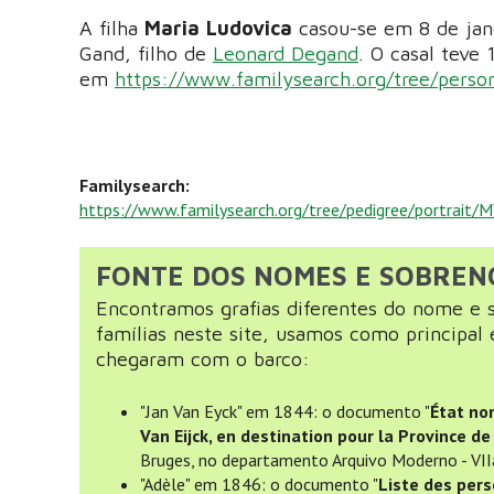
A filha
Maria Ludovica
casou-se em 8 de jan
Gand, filho de
Leonard Degand
. O casal teve 
em
https://www.familysearch.org/tree/pers
Familysearch:
https://www.familysearch.org/tree/pedigree/portrait
FONTE DOS NOMES E SOBRE
Encontramos grafias diferentes do nome e s
famílias neste site, usamos como principal 
chegaram com o barco:
"Jan Van Eyck" em 1844: o documento "
État no
Van Eijck, en destination pour la Province de
Bruges, no departamento Arquivo Moderno - VII
"Adèle" em 1846: o documento "
Liste des pers