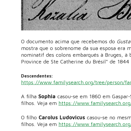
O documento acima que recebemos do
Gusta
mostra que o sobrenome da sua esposa era me
nominatif des colons embarqués à Bruges, à b
Province de Ste Catherine du Brésil" de 1844
Descendentes:
https://www.familysearch.org/tree/person/f
A filha
Sophia
casou-se em 1860 em Gaspar
filhos. Veja em
https://www.familysearch.or
O filho
Carolus Ludovicus
casou-se no mesmo
filhos. Veja em
https://www.familysearch.or