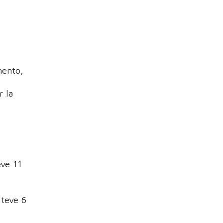
mento,
r la
eve 11
 teve 6