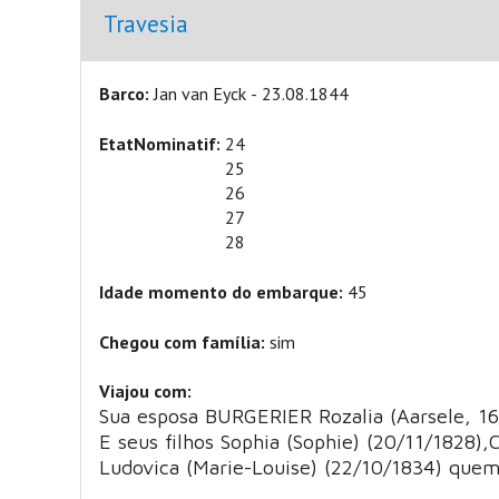
Ocultar
Travesia
Barco:
Jan van Eyck - 23.08.1844
EtatNominatif:
24
25
26
27
28
Idade momento do embarque:
45
Chegou com família:
sim
Viajou com:
Sua esposa BURGERIER Rozalia (Aarsele, 
E seus filhos Sophia (Sophie) (20/11/1828),
Ludovica (Marie-Louise) (22/10/1834) qu