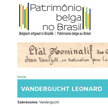
Pular para o conteúdo principal
VOCÊ ESTÁ AQUI
Início
VANDERGUCHT LEONARD
Sobrenome:
Vandergucht