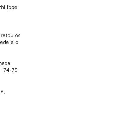
hilippe
tratou os
Lede e o
mapa
+ 74-75
ie,