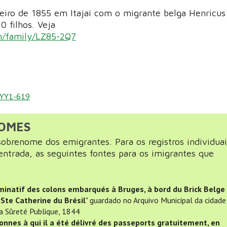
eiro de 1855 em Itajaí com o migrante belga Henricus
10 filhos. Veja
on/family/LZ85-2Q7
/MYY1-619
NOMES
obrenome dos emigrantes. Para os registros individuai
entrada, as seguintes fontes para os imigrantes que
minatif des colons embarqués à Bruges, à bord du Brick Belge
 Ste Catherine du Brésil
" guardado no Arquivo Municipal da cidade
a Sûreté Publique, 1844
onnes à qui il a été délivré des passeports gratuitement, en