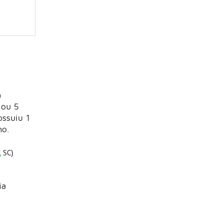
a
 ou 5
ossuiu 1
ho.
l
SC)
ia