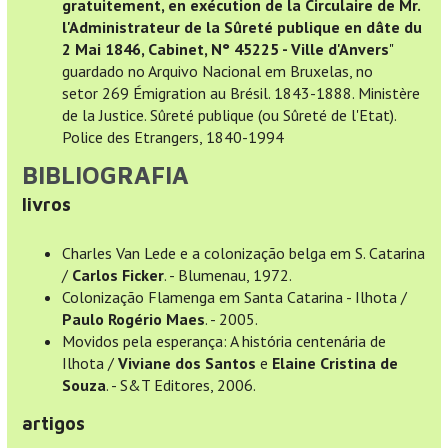
gratuitement, en exécution de la Circulaire de Mr.
l'Administrateur de la Sûreté publique en dâte du
2 Mai 1846, Cabinet, N° 45225 - Ville d'Anvers
"
guardado no Arquivo Nacional em Bruxelas, no
setor 269 Émigration au Brésil. 1843-1888. Ministère
de la Justice. Sûreté publique (ou Sûreté de l'Etat).
Police des Etrangers, 1840-1994
BIBLIOGRAFIA
livros
Charles Van Lede e a colonização belga em S. Catarina
/
Carlos Ficker
. - Blumenau, 1972.
Colonização Flamenga em Santa Catarina - Ilhota /
Paulo Rogério Maes
. - 2005.
Movidos pela esperança: A história centenária de
Ilhota /
Viviane dos Santos
e
Elaine Cristina de
Souza
. - S&T Editores, 2006.
artigos