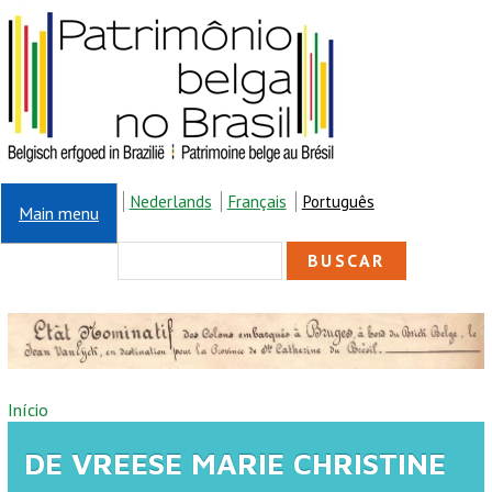
Pular para o conteúdo principal
Nederlands
Français
Português
Main menu
FORMULÁRIO DE
Buscar
BUSCA
VOCÊ ESTÁ AQUI
Início
DE VREESE MARIE CHRISTINE