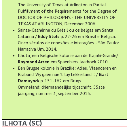
The University of Texas at Arlington in Partial
Fulfillment of the Requirements for the Degree of
DOCTOR OF PHILOSOPHY. - THE UNIVERSITY OF
TEXAS AT ARLINGTON, December 2006
Sainte-Cathérine du Brésil ou os belgas em Santa
Catarina /
Eddy Stols
p. 22-26 em Brasil e Bélgica:
Cinco séculos de conexões e interações. - São Paulo:
Narrativa Um, 2014.
Ilhota, een Belgische kolonie aan de Itajahi-Grande/
Raymond Arren
em Spaenhiers Jaarboek 2010.
Een Brugse kolonie in Brazilië: ‘Adieu, Vlaenderen en
Braband. Wy gaen nae ’t luy Lekkerland…’ /
Bart
Demuynck
p. 151-162 em Brugs
Ommeland: driemaandelijks tijdschrift, 55ste
jaargang, nummer 3, september 2015.
ILHOTA (SC)