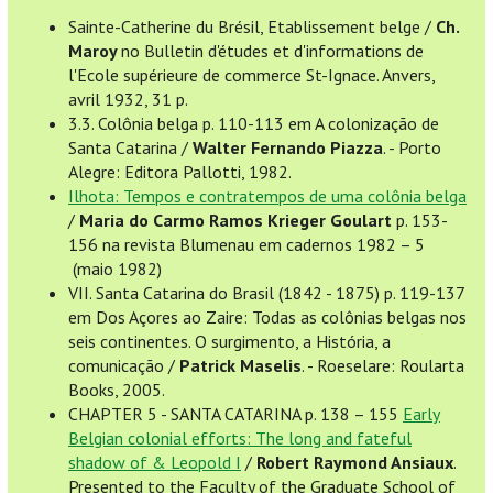
Sainte-Catherine du Brésil, Etablissement belge /
Ch.
Maroy
no Bulletin d'études et d'informations de
l'Ecole supérieure de commerce St-Ignace. Anvers,
avril 1932, 31 p.
3.3. Colônia belga p. 110-113 em A colonização de
Santa Catarina /
Walter Fernando Piazza
. - Porto
Alegre: Editora Pallotti, 1982.
Ilhota: Tempos e contratempos de uma colônia belga
/
Maria do Carmo Ramos Krieger Goulart
p. 153-
156 na revista Blumenau em cadernos 1982 – 5
(maio 1982)
VII. Santa Catarina do Brasil (1842 - 1875) p. 119-137
em Dos Açores ao Zaire: Todas as colônias belgas nos
seis continentes. O surgimento, a História, a
comunicação /
Patrick Maselis
. - Roeselare: Roularta
Books, 2005.
CHAPTER 5 - SANTA CATARINA p. 138 – 155
Early
Belgian colonial efforts: The long and fateful
shadow of & Leopold I
/
Robert Raymond Ansiaux
.
Presented to the Faculty of the Graduate School of