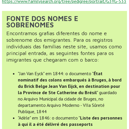
https://www.familysearch.org/tree/pedigree/portrait/G3YG-533
FONTE DOS NOMES E
SOBRENOMES
Encontramos grafias diferentes do nome e
sobrenome dos emigrantes. Para os registros
individuais das famílias neste site, usamos como
principal entrada, as seguintes fontes para os
imigrantes que chegaram com o barco:
"Jan Van Eyck" em 1844: o documento "
État
nominatif des colons embarqués à Bruges, à bord
du Brick Belge Jean Van Eijck, en destination pour
la Province de Ste Catherine du Brésil
" guardado
no Arquivo Municipal da cidade de Bruges, no
departamento Arquivo Moderno - VIIa Sûreté
Publique, 1844
"Adèle" em 1846: o documento "
Liste des personnes
à qui il a été délivré des passeports