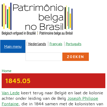
Overslaan en naar de inhoud gaan
Nederlands
Français
Português
Main menu
ZOEKVELD
Zoeken
U BENT HIER
Home
1845.05
Van Lede
keert terug naar België en laat de kolonie
achter onder leiding van de Belg
Joseph Philippe
Fontaine
, die in 1844 samen met de kolonisten van