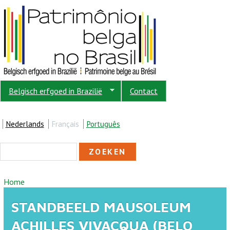
Overslaan en naar de inhoud gaan
Belgisch erfgoed in Brazilië
Contact
Nederlands
Français
Português
ZOEKVELD
Zoeken
U BENT HIER
Home
STANDBEELD MAUSOLEUM
ACHILLES VIVACQUA (BELO