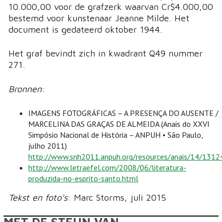
10.000,00 voor de grafzerk waarvan Cr$4.000,00
bestemd voor kunstenaar Jeanne Milde. Het
document is gedateerd oktober 1944.
Het graf bevindt zich in kwadrant Q49 nummer
271.
Bronnen
:
IMAGENS FOTOGRÁFICAS – A PRESENÇA DO AUSENTE /
MARCELINA DAS GRAÇAS DE ALMEIDA (Anais do XXVI
Simpósio Nacional de História – ANPUH • São Paulo,
julho 2011)
http://www.snh2011.anpuh.org/resources/anais/14/13
http://www.letraefel.com/2008/06/literatura-
produzida-no-esprito-santo.html
Tekst en foto's
: Marc Storms, juli 2015