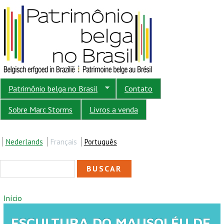
Pular para o conteúdo principal
Patrimônio belga no Brasil
Contato
Sobre Marc Storms
Livros a venda
Nederlands
Français
Português
FORMULÁRIO DE
Buscar
BUSCA
VOCÊ ESTÁ AQUI
Início
ESCULTURA DO MAUSOLÉU DE