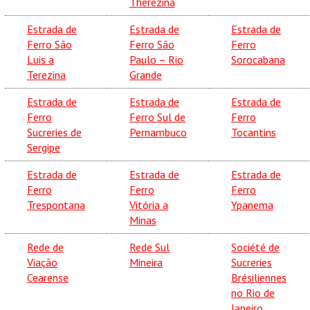
Therezina
Estrada de
Estrada de
Estrada de
Ferro São
Ferro São
Ferro
Luis a
Paulo – Rio
Sorocabana
Terezina
Grande
Estrada de
Estrada de
Estrada de
Ferro
Ferro Sul de
Ferro
Sucreries de
Pernambuco
Tocantins
Sergipe
Estrada de
Estrada de
Estrada de
Ferro
Ferro
Ferro
Trespontana
Vitória a
Ypanema
Minas
Rede de
Rede Sul
Société de
Viação
Mineira
Sucreries
Cearense
Brésiliennes
no Rio de
Janeiro