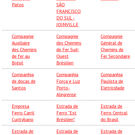
Patos
SÃO
FRANCISCO
DO SUL -
JOINVILLE
Compagnie
Compagnie
Compagnie
Auxiliaire
des Chemins
Général de
des Chemins
de Fer Sud-
Chemins de
de fer au
Ouest
Fer Secondaire
Brésil
Brésilien
Companhia
Companhia
Companhia
de docas de
Força e Luz
Paulista de
Santos
Porto-
Eletricidade
Alegrense
Empresa
Estrada de
Estrada de
Ferro Carril
Ferro "Est
Ferro Central
Curitybano
Brésilien"
do Brasil
Estrada de
Estrada de
Estrada de