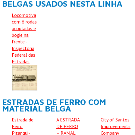
BELGAS USADOS NESTA LINHA
Locomotiva
com 6 rodas
acopladas e
bogie na
frente -
Inspectoria
Federal das
Estradas
ESTRADAS DE FERRO COM
MATERIAL BELGA
Estrada de
A ESTRADA
City of Santos
Ferro
DE FERRO
Improvements
Pitangui-
– RAMAL
Company