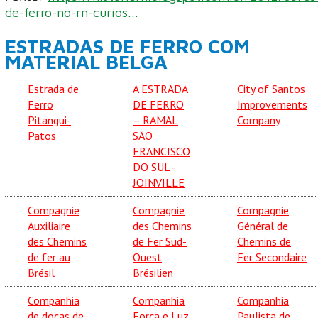
de-ferro-no-rn-curios...
ESTRADAS DE FERRO COM
MATERIAL BELGA
Estrada de
A ESTRADA
City of Santos
Ferro
DE FERRO
Improvements
Pitangui-
– RAMAL
Company
Patos
SÃO
FRANCISCO
DO SUL -
JOINVILLE
Compagnie
Compagnie
Compagnie
Auxiliaire
des Chemins
Général de
des Chemins
de Fer Sud-
Chemins de
de fer au
Ouest
Fer Secondaire
Brésil
Brésilien
Companhia
Companhia
Companhia
de docas de
Força e Luz
Paulista de