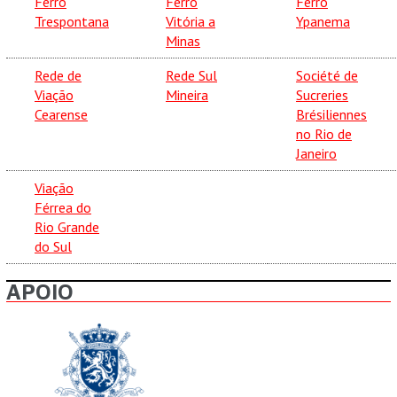
Ferro
Ferro
Ferro
Trespontana
Vitória a
Ypanema
Minas
Rede de
Rede Sul
Société de
Viação
Mineira
Sucreries
Cearense
Brésiliennes
no Rio de
Janeiro
Viação
Férrea do
Rio Grande
do Sul
APOIO