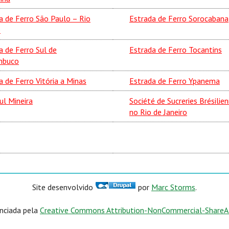
a de Ferro São Paulo – Rio
Estrada de Ferro Sorocabana
e
a de Ferro Sul de
Estrada de Ferro Tocantins
mbuco
a de Ferro Vitória a Minas
Estrada de Ferro Ypanema
ul Mineira
Société de Sucreries Brésilie
no Rio de Janeiro
Site desenvolvido
por
Marc Storms
.
enciada pela
Creative Commons Attribution-NonCommercial-ShareAli