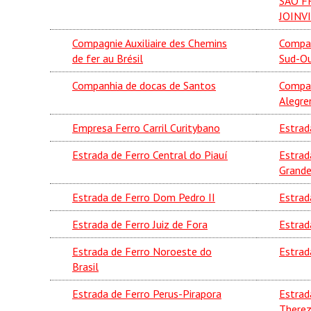
SÃO F
JOINV
Compagnie Auxiliaire des Chemins
Compag
de fer au Brésil
Sud-Ou
Companhia de docas de Santos
Compan
Alegre
Empresa Ferro Carril Curitybano
Estrada
Estrada de Ferro Central do Piauí
Estrad
Grande
Estrada de Ferro Dom Pedro II
Estrad
Estrada de Ferro Juiz de Fora
Estrad
Estrada de Ferro Noroeste do
Estrad
Brasil
Estrada de Ferro Perus-Pirapora
Estrad
Therez