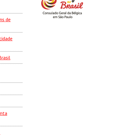
ns de
cidade
rasil
anta
o