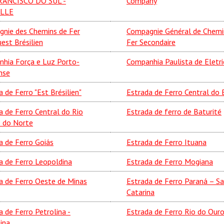
RANCISCO DO SUL -
Company
ILLE
nie des Chemins de Fer
Compagnie Général de Chemi
est Brésilien
Fer Secondaire
hia Força e Luz Porto-
Companhia Paulista de Eletri
nse
 de Ferro "Est Brésilien"
Estrada de Ferro Central do B
a de Ferro Central do Rio
Estrada de ferro de Baturité
 do Norte
a de Ferro Goiás
Estrada de Ferro Ituana
a de Ferro Leopoldina
Estrada de Ferro Mogiana
a de Ferro Oeste de Minas
Estrada de Ferro Paraná – S
Catarina
a de Ferro Petrolina -
Estrada de Ferro Rio do Our
ina