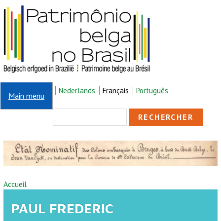
Aller au contenu principal
Nederlands
Français
Português
Main menu
FORMULAIRE DE
Rechercher
RECHERCHE
VOUS ÊTES ICI
Accueil
PAUL FREDERIC