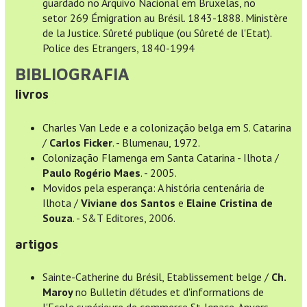
guardado no Arquivo Nacional em Bruxelas, no
setor 269 Émigration au Brésil. 1843-1888. Ministère
de la Justice. Sûreté publique (ou Sûreté de l'Etat).
Police des Etrangers, 1840-1994
BIBLIOGRAFIA
livros
Charles Van Lede e a colonização belga em S. Catarina
/
Carlos Ficker
. - Blumenau, 1972.
Colonização Flamenga em Santa Catarina - Ilhota /
Paulo Rogério Maes
. - 2005.
Movidos pela esperança: A história centenária de
Ilhota /
Viviane dos Santos
e
Elaine Cristina de
Souza
. - S&T Editores, 2006.
artigos
Sainte-Catherine du Brésil, Etablissement belge /
Ch.
Maroy
no Bulletin d'études et d'informations de