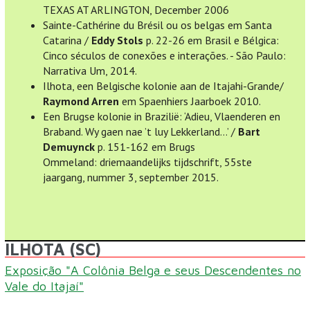
TEXAS AT ARLINGTON, December 2006
Sainte-Cathérine du Brésil ou os belgas em Santa
Catarina /
Eddy Stols
p. 22-26 em Brasil e Bélgica:
Cinco séculos de conexões e interações. - São Paulo:
Narrativa Um, 2014.
Ilhota, een Belgische kolonie aan de Itajahi-Grande/
Raymond Arren
em Spaenhiers Jaarboek 2010.
Een Brugse kolonie in Brazilië: ‘Adieu, Vlaenderen en
Braband. Wy gaen nae ’t luy Lekkerland…’ /
Bart
Demuynck
p. 151-162 em Brugs
Ommeland: driemaandelijks tijdschrift, 55ste
jaargang, nummer 3, september 2015.
ILHOTA (SC)
Exposição "A Colônia Belga e seus Descendentes no
Vale do Itajaí"