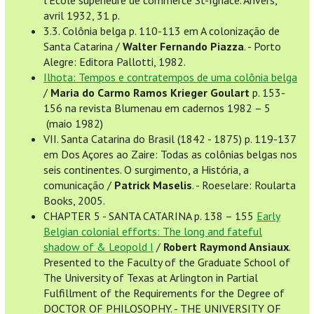
l'Ecole supérieure de commerce St-Ignace. Anvers,
avril 1932, 31 p.
3.3. Colônia belga p. 110-113 em A colonização de
Santa Catarina /
Walter Fernando Piazza
. - Porto
Alegre: Editora Pallotti, 1982.
Ilhota: Tempos e contratempos de uma colônia belga
/
Maria do Carmo Ramos Krieger Goulart
p. 153-
156 na revista Blumenau em cadernos 1982 – 5
(maio 1982)
VII. Santa Catarina do Brasil (1842 - 1875) p. 119-137
em Dos Açores ao Zaire: Todas as colônias belgas nos
seis continentes. O surgimento, a História, a
comunicação /
Patrick Maselis
. - Roeselare: Roularta
Books, 2005.
CHAPTER 5 - SANTA CATARINA p. 138 – 155
Early
Belgian colonial efforts: The long and fateful
shadow of & Leopold I
/
Robert Raymond Ansiaux
.
Presented to the Faculty of the Graduate School of
The University of Texas at Arlington in Partial
Fulfillment of the Requirements for the Degree of
DOCTOR OF PHILOSOPHY. - THE UNIVERSITY OF