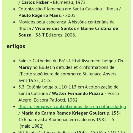
/
Carlos Ficker
. - Blumenau, 1972.
Colonização Flamenga em Santa Catarina - Ilhota /
Paulo Rogério Maes
. - 2005.
Movidos pela esperança: A história centenária de
Ilhota /
Viviane dos Santos
e
Elaine Cristina de
Souza
. - S&T Editores, 2006.
artigos
Sainte-Catherine du Brésil, Etablissement belge /
Ch.
Maroy
no Bulletin d'études et d'informations de
l'Ecole supérieure de commerce St-Ignace. Anvers,
avril 1932, 31 p.
3.3. Colônia belga p. 110-113 em A colonização de
Santa Catarina /
Walter Fernando Piazza
. - Porto
Alegre: Editora Pallotti, 1982.
Ilhota: Tempos e contratempos de uma colônia belga
/
Maria do Carmo Ramos Krieger Goulart
p. 153-
156 na revista Blumenau em cadernos 1982 – 5
(maio 1982)
VII. Santa Catarina do Brasil (1842 - 1875) p. 119-137