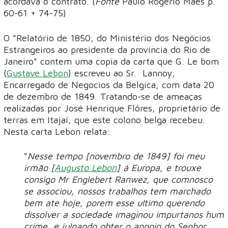
acordava o contrato. (
Fonte
Paulo Rogerio Maes p.
60-61 + 74-75)
O "Relatório de 1850, do Ministério dos Negócios
Estrangeiros ao presidente da província do Rio de
Janeiro" contem uma copia da carta que G. Le bom
(
Gustave Lebon
) escreveu ao Sr. Lannoy,
Encarregado de Negocios da Belgica, com data 20
de dezembro de 1849. Tratando-se de ameaças
realizadas por José Henrique Flôres, proprietário de
terras em Itajaí, que este colono belga recebeu.
Nesta carta Lebon relata:
"
Nesse tempo [novembro de 1849] foi meu
irmão [
Augusto Lebon
] á Europa, e trouxe
consigo Mr Englebert Ranwez, que comnosco
se associou, nossos trabalhos tem marchado
bem ate hoje, porem esse ultimo querendo
dissolver a sociedade imaginou impurtanos hum
crime, e julgando obter o appoio do Senhor