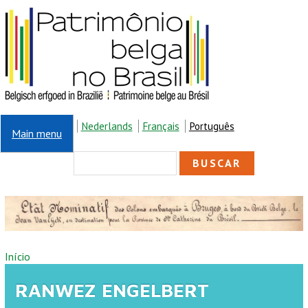
Pular para o conteúdo principal
Nederlands
Français
Português
Main menu
FORMULÁRIO DE
Buscar
BUSCA
VOCÊ ESTÁ AQUI
Início
RANWEZ ENGELBERT