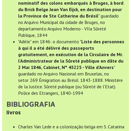
nominatif des colons embarqués à Bruges, à bord
du Brick Belge Jean Van Eijck, en destination pour
la Province de Ste Catherine du Brésil
" guardado
no Arquivo Municipal da cidade de Bruges, no
departamento Arquivo Moderno - VIIa Sûreté
Publique, 1844
"Adèle" em 1846: o documento "
Liste des personnes
à qui il a été délivré des passeports
gratuitement, en exécution de la Circulaire de Mr.
l'Administrateur de la Sûreté publique en dâte du
2 Mai 1846, Cabinet, N° 45225 - Ville d'Anvers
"
guardado no Arquivo Nacional em Bruxelas, no
setor 269 Émigration au Brésil. 1843-1888. Ministère
de la Justice. Sûreté publique (ou Sûreté de l'Etat).
Police des Etrangers, 1840-1994
BIBLIOGRAFIA
livros
Charles Van Lede e a colonização belga em S. Catarina