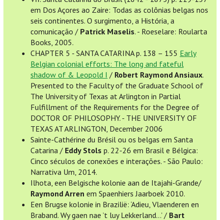
em Dos Açores ao Zaire: Todas as colônias belgas nos
seis continentes. O surgimento, a História, a
comunicação /
Patrick Maselis
. - Roeselare: Roularta
Books, 2005.
CHAPTER 5 - SANTA CATARINA p. 138 – 155
Early
Belgian colonial efforts: The long and fateful
shadow of & Leopold I
/
Robert Raymond Ansiaux
.
Presented to the Faculty of the Graduate School of
The University of Texas at Arlington in Partial
Fulfillment of the Requirements for the Degree of
DOCTOR OF PHILOSOPHY. - THE UNIVERSITY OF
TEXAS AT ARLINGTON, December 2006
Sainte-Cathérine du Brésil ou os belgas em Santa
Catarina /
Eddy Stols
p. 22-26 em Brasil e Bélgica:
Cinco séculos de conexões e interações. - São Paulo:
Narrativa Um, 2014.
Ilhota, een Belgische kolonie aan de Itajahi-Grande/
Raymond Arren
em Spaenhiers Jaarboek 2010.
Een Brugse kolonie in Brazilië: ‘Adieu, Vlaenderen en
Braband. Wy gaen nae ’t luy Lekkerland…’ /
Bart