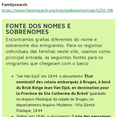
Familysearch:
https://www.familysearch.org/tree/pedigree/portrait/GZKJ-J98
FONTE DOS NOMES E
SOBRENOMES
Encontramos grafias diferentes do nome e
sobrenome dos emigrantes. Para os registros
individuais das famílias neste site, usamos como
principal entrada, as seguintes fontes para os
imigrantes que chegaram com o barco:
"Jan Van Eyck" em 1844: o documento "
État
nominatif des colons embarqués à Bruges, à bord
du Brick Belge Jean Van Eijck, en destination pour
la Province de Ste Catherine du Brésil
" guardado
no Arquivo Municipal da cidade de Bruges, no
departamento Arquivo Moderno - VIIa Sûreté
Publique, 1844
"Adèle" em 1846: o documento "
Liste des personnes