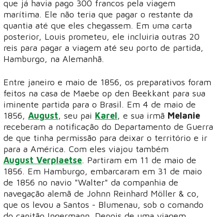
que já havia pago 300 francos pela viagem
marítima. Ele não teria que pagar o restante da
quantia até que eles chegassem. Em uma carta
posterior, Louis prometeu, ele incluiria outras 20
reis para pagar a viagem até seu porto de partida,
Hamburgo, na Alemanhã.
Entre janeiro e maio de 1856, os preparativos foram
feitos na casa de Maebe op den Beekkant para sua
iminente partida para o Brasil. Em 4 de maio de
1856,
August
, seu
pai
Karel
, e sua irmã
Melanie
receberam a notificação do Departamento de Guerra
de que tinha permissão para deixar o território e ir
para a América. Com eles viajou também
August Verplaetse
. Partiram em 11 de maio de
1856. Em Hamburgo, embarcaram em 31 de maio
de 1856 no navio "Walter" da companhia de
navegação alemã de Johnn Reinhard Möller & co,
que os levou a Santos - Blumenau, sob o comando
do capitão Ingermann. Depois de uma viagem