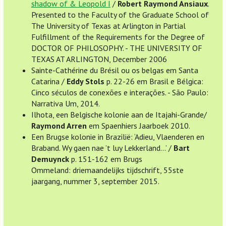
shadow of & Leopold I
/
Robert Raymond Ansiaux
.
Presented to the Faculty of the Graduate School of
The University of Texas at Arlington in Partial
Fulfillment of the Requirements for the Degree of
DOCTOR OF PHILOSOPHY. - THE UNIVERSITY OF
TEXAS AT ARLINGTON, December 2006
Sainte-Cathérine du Brésil ou os belgas em Santa
Catarina /
Eddy Stols
p. 22-26 em Brasil e Bélgica:
Cinco séculos de conexões e interações. - São Paulo:
Narrativa Um, 2014.
Ilhota, een Belgische kolonie aan de Itajahi-Grande/
Raymond Arren
em Spaenhiers Jaarboek 2010.
Een Brugse kolonie in Brazilië: ‘Adieu, Vlaenderen en
Braband. Wy gaen nae ’t luy Lekkerland…’ /
Bart
Demuynck
p. 151-162 em Brugs
Ommeland: driemaandelijks tijdschrift, 55ste
jaargang, nummer 3, september 2015.