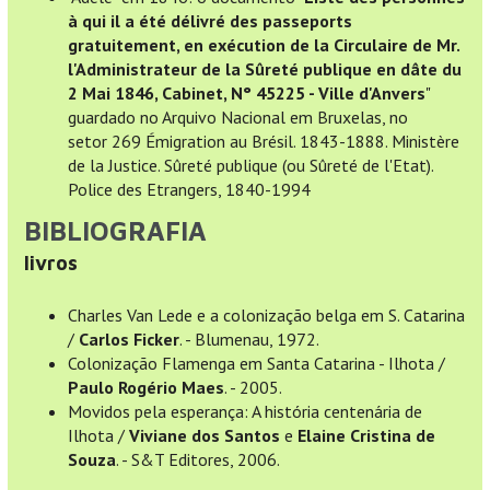
à qui il a été délivré des passeports
gratuitement, en exécution de la Circulaire de Mr.
l'Administrateur de la Sûreté publique en dâte du
2 Mai 1846, Cabinet, N° 45225 - Ville d'Anvers
"
guardado no Arquivo Nacional em Bruxelas, no
setor 269 Émigration au Brésil. 1843-1888. Ministère
de la Justice. Sûreté publique (ou Sûreté de l'Etat).
Police des Etrangers, 1840-1994
BIBLIOGRAFIA
livros
Charles Van Lede e a colonização belga em S. Catarina
/
Carlos Ficker
. - Blumenau, 1972.
Colonização Flamenga em Santa Catarina - Ilhota /
Paulo Rogério Maes
. - 2005.
Movidos pela esperança: A história centenária de
Ilhota /
Viviane dos Santos
e
Elaine Cristina de
Souza
. - S&T Editores, 2006.