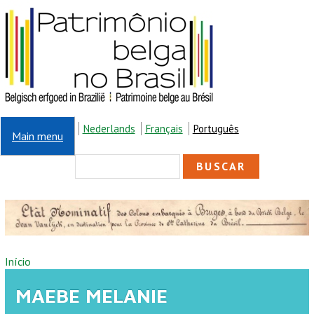
Pular para o conteúdo principal
Nederlands
Français
Português
Main menu
FORMULÁRIO DE
Buscar
BUSCA
VOCÊ ESTÁ AQUI
Início
MAEBE MELANIE