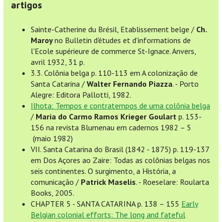
artigos
Sainte-Catherine du Brésil, Etablissement belge /
Ch.
Maroy
no Bulletin d'études et d'informations de
l'Ecole supérieure de commerce St-Ignace. Anvers,
avril 1932, 31 p.
3.3. Colônia belga p. 110-113 em A colonização de
Santa Catarina /
Walter Fernando Piazza
. - Porto
Alegre: Editora Pallotti, 1982.
Ilhota: Tempos e contratempos de uma colônia belga
/
Maria do Carmo Ramos Krieger Goulart
p. 153-
156 na revista Blumenau em cadernos 1982 – 5
(maio 1982)
VII. Santa Catarina do Brasil (1842 - 1875) p. 119-137
em Dos Açores ao Zaire: Todas as colônias belgas nos
seis continentes. O surgimento, a História, a
comunicação /
Patrick Maselis
. - Roeselare: Roularta
Books, 2005.
CHAPTER 5 - SANTA CATARINA p. 138 – 155
Early
Belgian colonial efforts: The long and fateful