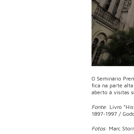
O Seminário Pre
fica na parte al
aberto á visitas
Fonte
: Livro "Hi
1897-1997 / Godo
Fotos
: Marc Stor