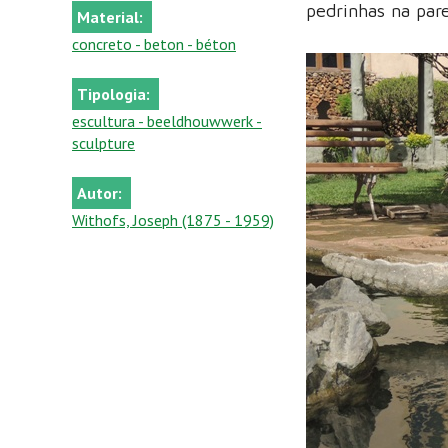
pedrinhas na par
Material:
concreto - beton - béton
Tipologia:
escultura - beeldhouwwerk -
sculpture
Autor:
Withofs, Joseph (1875 - 1959)