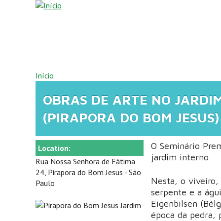
Pular para o conteúdo principal
VOCÊ ESTÁ AQUI
Início
OBRAS DE ARTE NO JARDI
(PIRAPORA DO BOM JESUS)
O Seminário Pre
Location:
jardim interno.
Rua Nossa Senhora de Fátima
24, Pirapora do Bom Jesus - São
Nesta, o viveiro,
Paulo
serpente e a águ
Eigenbilsen (Bél
época da pedra,