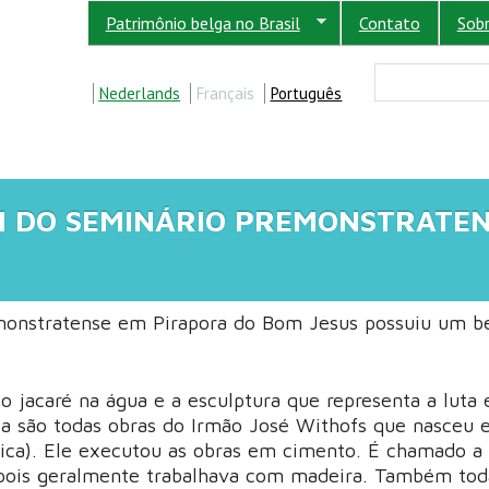
Patrimônio belga no Brasil
Contato
Sob
FORM
Buscar
Nederlands
Français
Português
M DO SEMINÁRIO PREMONSTRATE
monstratense em Pirapora do Bom Jesus possuiu um b
 o jacaré na água e a esculptura que representa a luta 
ia são todas obras do Irmão José Withofs que nasceu
gica). Ele executou as obras em cimento. É chamado a
 pois geralmente trabalhava com madeira. Também tod