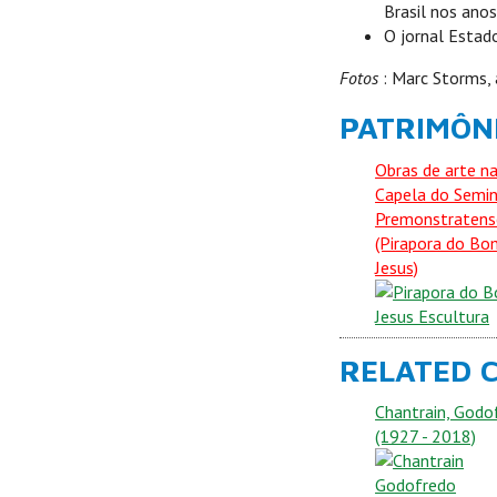
Brasil nos anos
O jornal Estad
Fotos
: Marc Storms, 
PATRIMÔNI
Obras de arte n
Capela do Semin
Premonstratens
(Pirapora do Bo
Jesus)
RELATED 
Chantrain, Godo
(1927 - 2018)