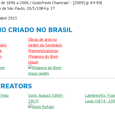
 de 1896 a 2006 / Godofredo Chantrain". - [2009] (p. 84-89)
o de São Paulo, 20/5/1984 p. 27
abril 2015
O CRIADO NO BRASIL
a
Obras de arte no
ário
Jardim do Seminário
e
Premonstratense
m
(Pirapora do Bom
Jesus)
CREATORS
fredo
Goris, August (1869 -
Lambrechts, Fran
1917)
Louis (1874 - 19