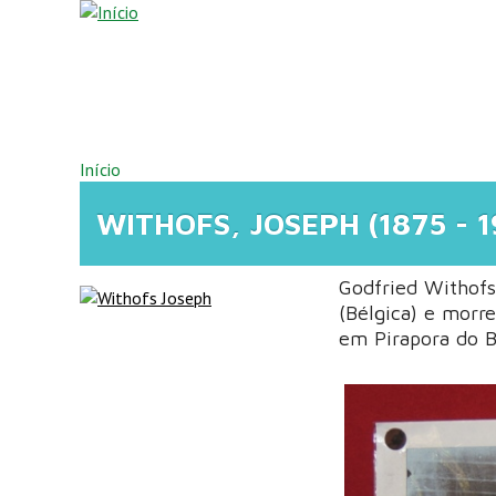
Pular para o conteúdo principal
VOCÊ ESTÁ AQUI
Início
WITHOFS, JOSEPH (1875 - 1
Godfried Withofs
(Bélgica) e morr
em Pirapora do B