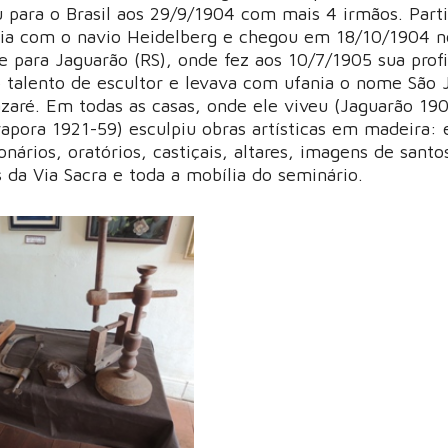
u para o Brasil aos 29/9/1904 com mais 4 irmãos. Part
ia com o navio Heidelberg e chegou em 18/10/1904 n
e para Jaguarão (RS), onde fez aos 10/7/1905 sua profi
o talento de escultor e levava com ufania o nome São 
azaré. Em todas as casas, onde ele viveu (Jaguarão 19
apora 1921-59) esculpiu obras artísticas em madeira: 
onários, oratórios, castiçais, altares, imagens de santo
 da Via Sacra e toda a mobília do seminário.