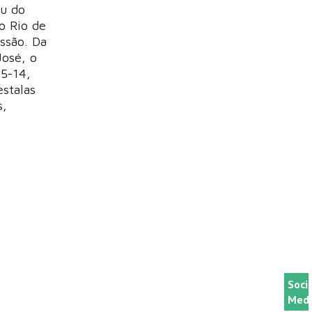
iu do
o Rio de
ssão. Da
José, o
05-14,
estalas
s,
Soci
Medi