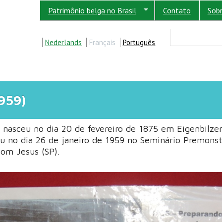
Patrimônio belga no Brasil
Contato
Sob
FORM
Buscar
Nederlands
Français
Português
959)
 nasceu no dia 20 de fevereiro de 1875 em Eigenbilze
eu no dia 26 de janeiro de 1959 no Seminário Premons
om Jesus (SP).