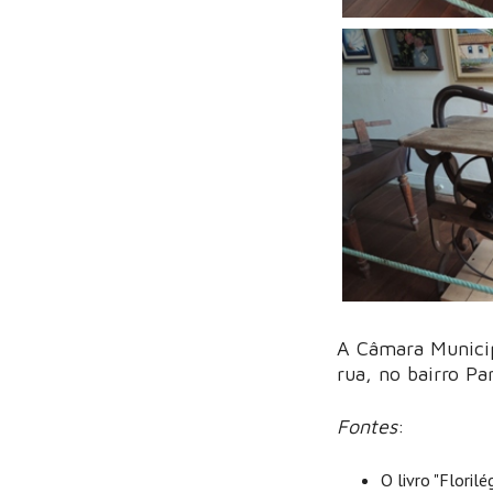
A Câmara Municip
rua, no bairro P
Fontes
:
O livro "Flori