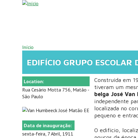
Pular para o conteúdo principal
VOCÊ ESTÁ AQUI
Início
EDIFÍCIO GRUPO ESCOLAR
Construída em 19
Location:
tiveram um mes
Rua Cesário Motta 756, Matão -
belga José Van
São Paulo
independente par
localizada no cor
pequeno e entrada
Data de inauguração:
O edifício, local
sexta-feira, 7 Abril, 1911
poucos da época 