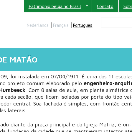
Patrimônio belga no Brasil
Contato
Sob
FORM
Buscar
Nederlands
Français
Português
 DE MATÃO
09, foi instalada em 07/04/1911. É uma das 11 escola
mo projeto comum elaborado pelo
engenheiro-arquit
 Humbeeck
. Com 8 salas de aula, em planta simétrica
a cada seção, que ficam isoladas por porta do tipo va
redor central. Sua fachada é simples, com frontão cent
s laterais.
izado diante da praça principal e da Igreja Matriz, é um
da fundação da cidade que se mantiveram intactos até