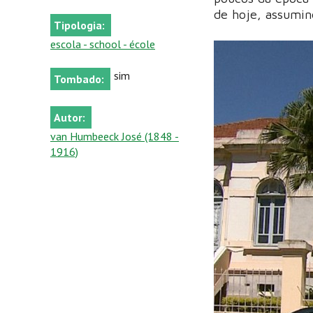
de hoje, assumin
Tipologia:
escola - school - école
sim
Tombado:
Autor:
van Humbeeck José (1848 -
1916)