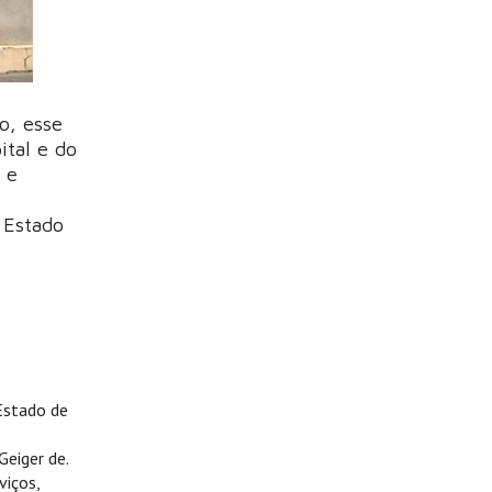
o, esse
ital e do
 e
 Estado
 Estado de
eiger de.
viços,