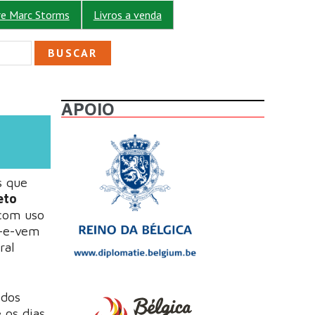
re Marc Storms
Livros a venda
ULÁRIO DE BUSCA
APOIO
s que
eto
 com uso
i-e-vem
ral
 dos
 os dias