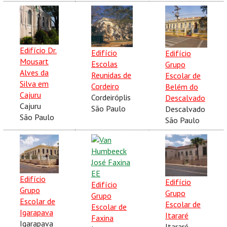
Edifício Dr.
Edifício
Edifício
Mousart
Escolas
Grupo
Alves da
Reunidas de
Escolar de
Silva em
Cordeiro
Belém do
Cajuru
Cordeiróplis
Descalvado
Cajuru
São Paulo
Descalvado
São Paulo
São Paulo
Edifício
Edifício
Edifício
Grupo
Grupo
Grupo
Escolar de
Escolar de
Escolar de
Igarapava
Itararé
Faxina
Igarapava
Itararé