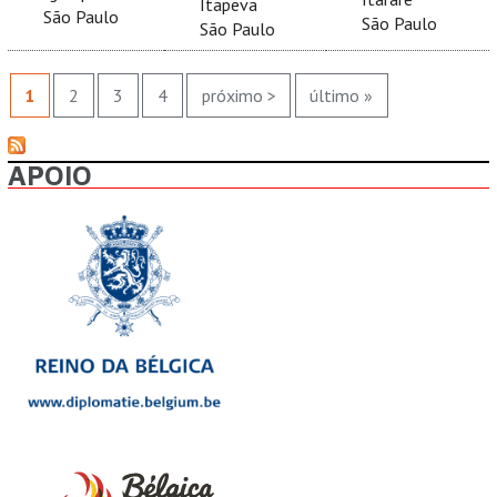
Itapeva
São Paulo
São Paulo
São Paulo
PÁGINAS
1
2
3
4
próximo >
último »
APOIO