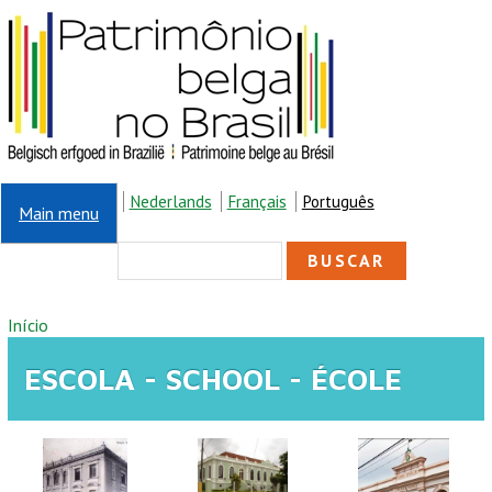
Pular para o conteúdo principal
Nederlands
Français
Português
Main menu
FORMULÁRIO DE
Buscar
BUSCA
VOCÊ ESTÁ AQUI
Início
ESCOLA - SCHOOL - ÉCOLE