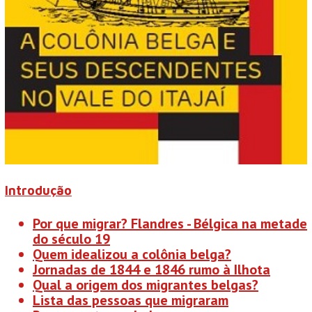
Introdução
Por que migrar? Flandres - Bélgica na metade
do século 19
Quem idealizou a colônia belga?
Jornadas de 1844 e 1846 rumo à Ilhota
Qual a origem dos migrantes belgas?
Lista das pessoas que migraram