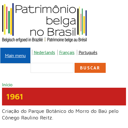
Pular para o conteúdo principal
Nederlands
Français
Português
Main menu
FORMULÁRIO DE
Buscar
BUSCA
VOCÊ ESTÁ AQUI
Início
1961
Criação do Parque Botânico do Morro do Baú pelo
Cônego Raulino Reitz.