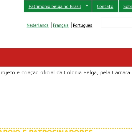
Patrimônio belga no Brasil
Contato
Sob
FORM
Buscar
Nederlands
Français
Português
projeto e criação oficial da Colônia Belga, pela Câmara