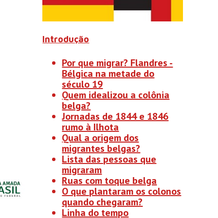
Introdução
Por que migrar? Flandres -
Bélgica na metade do
século 19
Quem idealizou a colônia
belga?
Jornadas de 1844 e 1846
rumo à Ilhota
Qual a origem dos
migrantes belgas?
Lista das pessoas que
migraram
Ruas com toque belga
O que plantaram os colonos
quando chegaram?
Linha do tempo