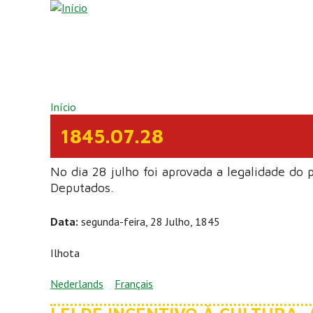
Pular para o conteúdo principal
VOCÊ ESTÁ AQUI
Início
1845.07.28
No dia 28 julho foi aprovada a legalidade do 
Deputados.
Data:
segunda-feira, 28 Julho, 1845
Ilhota
Nederlands
Français