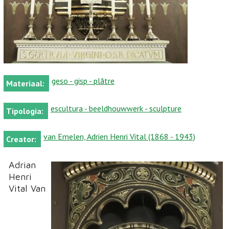
geso - gisp - plâtre
Materiaal:
escultura - beeldhouwwerk - sculpture
Tipologia:
van Emelen, Adrien Henri Vital (1868 - 1943)
Creator:
Adrian
Henri
Vital Van