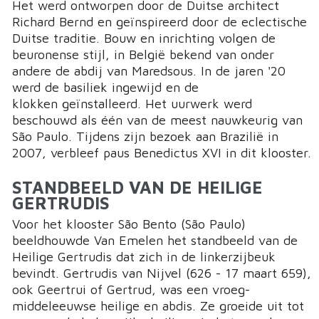
Het werd ontworpen door de Duitse architect
Richard Bernd en geïnspireerd door de eclectische
Duitse traditie. Bouw en inrichting volgen de
beuronense stijl, in België bekend van onder
andere de abdij van Maredsous. In de jaren '20
werd de basiliek ingewijd en de
klokken geïnstalleerd. Het uurwerk werd
beschouwd als één van de meest nauwkeurig van
São Paulo. Tijdens zijn bezoek aan Brazilië in
2007, verbleef paus Benedictus XVI in dit klooster.
STANDBEELD VAN DE HEILIGE
GERTRUDIS
Voor het klooster São Bento (São Paulo)
beeldhouwde Van Emelen het standbeeld van de
Heilige Gertrudis dat zich in de linkerzijbeuk
bevindt. Gertrudis van Nijvel (626 - 17 maart 659),
ook Geertrui of Gertrud, was een vroeg-
middeleeuwse heilige en abdis. Ze groeide uit tot