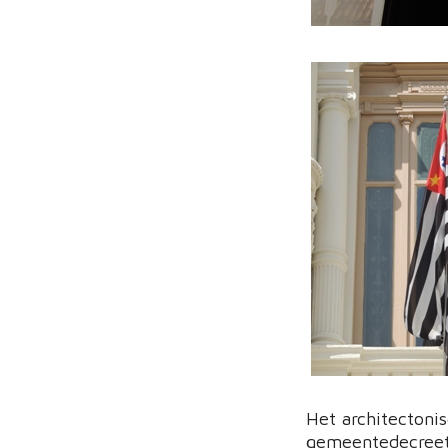
Het architectoni
gemeentedecreet