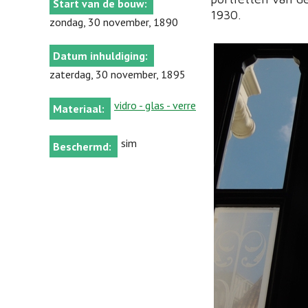
Start van de bouw:
1930.
zondag, 30 november, 1890
Datum inhuldiging:
zaterdag, 30 november, 1895
vidro - glas - verre
Materiaal:
sim
Beschermd: