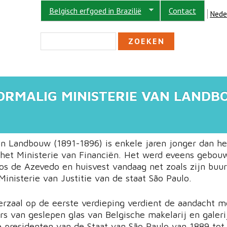
Belgisch erfgoed in Brazilië
Contact
Nede
ZOEKVELD
Zoeken
OORMALIG MINISTERIE VAN LAND
an Landbouw (1891-1896) is enkele jaren jonger dan he
het Ministerie van Financiën. Het werd eveens gebou
os de Azevedo en huisvest vandaag net zoals zijn buu
Ministerie van Justitie van de staat São Paulo.
erzaal op de eerste verdieping verdient de aandacht m
rs van geslepen glas van Belgische makelarij en galer
e presidenten van de Staat van São Paulo van 1889 to