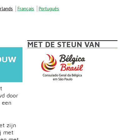
rlands
Français
Português
MET DE STEUN VAN
BOUW
t
wd door
r een
et zijn
ij met
t en met