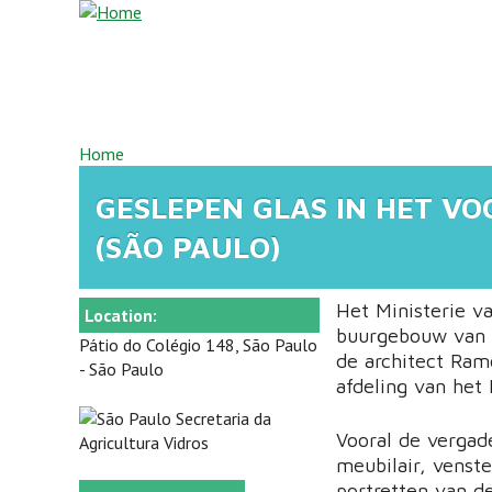
Overslaan en naar de inhoud gaan
U BENT HIER
Home
GESLEPEN GLAS IN HET V
(SÃO PAULO)
Het Ministerie v
Location:
buurgebouw van 
Pátio do Colégio 148, São Paulo
de architect Ram
- São Paulo
afdeling van het 
Vooral de vergad
meubilair, venste
portretten van d