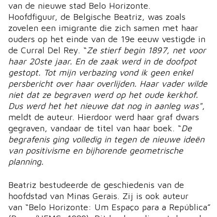
van de nieuwe stad Belo Horizonte.
Hoofdfiguur, de Belgische Beatriz, was zoals
zovelen een imigrante die zich samen met haar
ouders op het einde van de 19e eeuw vestigde in
de Curral Del Rey. “
Ze stierf begin 1897, net voor
haar 20ste jaar. En de zaak werd in de doofpot
gestopt. Tot mijn verbazing vond ik geen enkel
persbericht over haar overlijden. Haar vader wilde
niet dat ze begraven werd op het oude kerkhof.
Dus werd het het nieuwe dat nog in aanleg was"
,
meldt de auteur. Hierdoor werd haar graf dwars
gegraven, vandaar de titel van haar boek. “
De
begrafenis ging volledig in tegen de nieuwe ideën
van positivisme en bijhorende geometrische
planning.
Beatriz bestudeerde de geschiedenis van de
hoofdstad van Minas Gerais. Zij is ook auteur
van “Belo Horizonte: Um Espaço para a República”