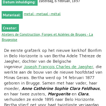
zaterdag, 6 februari, 1897
Datum inhuldiging:
metal - metaal - métal
Materiaal:
Creator:
Ateliers de Construction, Forges et Aciéries de Bruges - La
Brugeoise
De eerste grafzerk op het nieuwe kerkhof Bonfim
in Belo Horizonte is van Bertha Adele Théreze de
Jaegher, dochter van de Belgische
ingenieur
Joseph François Charles de Jaegher
, die
werkte aan de bouw van de nieuwe hoofdstad van
Minas Gerais. Bertha werd op 14 februari 1877
geboren in Brugge. Samen met haar vader, haar
moeder,
Anne Cathérine Sophie Clara Feldhaus
,
en haar twee zusters,
Marguerite
en
Clara
,
verhuisden ze einde 1895 naar Belo Horizonte.
Bertha stierf net voor haat twintigste verjaardag