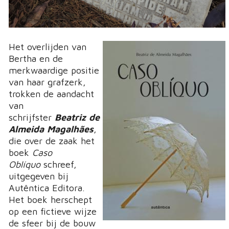
Het overlijden van
Bertha en de
merkwaardige positie
van haar grafzerk,
trokken de aandacht
van
schrijfster
Beatriz de
Almeida Magalhães
,
die over de zaak het
boek
Caso
Oblíquo
schreef,
uitgegeven bij
Autêntica Editora.
Het boek herschept
op een fictieve wijze
de sfeer bij de bouw