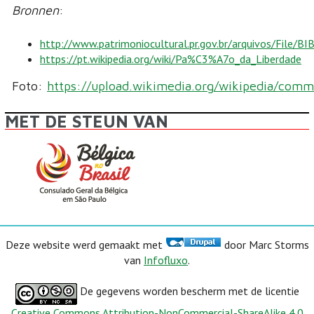
Bronnen
:
http://www.patrimoniocultural.pr.gov.br/arquivos/File
https://pt.wikipedia.org/wiki/Pa%C3%A7o_da_Liberdade​
Foto:
https://upload.wikimedia.org/wikipedia/comm
MET DE STEUN VAN
Deze website werd gemaakt met
door Marc Storms
van
Infofluxo
.
De gegevens worden bescherm met de licentie
Creative Commons Attribution-NonCommercial-ShareAlike 4.0