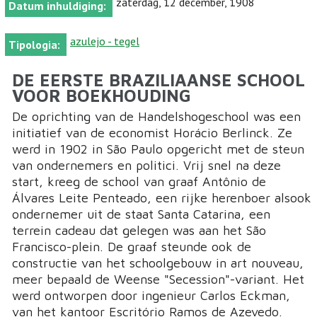
zaterdag, 12 december, 1908
Datum inhuldiging:
azulejo - tegel
Tipologia:
DE EERSTE BRAZILIAANSE SCHOOL
VOOR BOEKHOUDING
De oprichting van de Handelshogeschool was een
initiatief van de economist Horácio Berlinck. Ze
werd in 1902 in São Paulo opgericht met de steun
van ondernemers en politici. Vrij snel na deze
start, kreeg de school van graaf Antônio de
Álvares Leite Penteado, een rijke herenboer alsook
ondernemer uit de staat Santa Catarina, een
terrein cadeau dat gelegen was aan het São
Francisco-plein. De graaf steunde ook de
constructie van het schoolgebouw in art nouveau,
meer bepaald de Weense "Secession"-variant. Het
werd ontworpen door ingenieur Carlos Eckman,
van het kantoor Escritório Ramos de Azevedo.