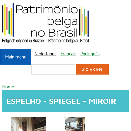
Overslaan en naar de inhoud gaan
Nederlands
Français
Português
Main menu
ZOEKVELD
Zoeken
U BENT HIER
Home
ESPELHO - SPIEGEL - MIROIR