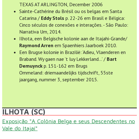
TEXAS AT ARLINGTON, December 2006
Sainte-Cathérine du Brésil ou os belgas em Santa
Catarina /
Eddy Stols
p. 22-26 em Brasil e Bélgica:
Cinco séculos de conexões e interações. - São Paulo:
Narrativa Um, 2014.
Ilhota, een Belgische kolonie aan de Itajahi-Grande/
Raymond Arren
em Spaenhiers Jaarboek 2010.
Een Brugse kolonie in Brazilië: ‘Adieu, Vlaenderen en
Braband. Wy gaen nae ’t luy Lekkerland…’ /
Bart
Demuynck
p. 151-162 em Brugs
Ommeland: driemaandelijks tijdschrift, 55ste
jaargang, nummer 3, september 2015.
ILHOTA (SC)
Exposição "A Colônia Belga e seus Descendentes no
Vale do Itajaí"