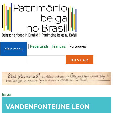
Pular para o conteúdo principal
Nederlands
Français
Português
Main menu
FORMULÁRIO DE
Buscar
BUSCA
VOCÊ ESTÁ AQUI
Início
VANDENFONTEIJNE LEON