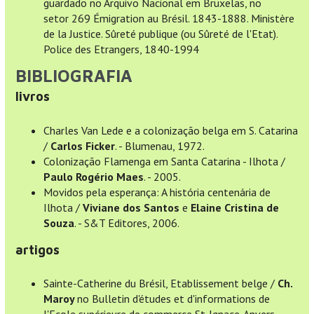
guardado no Arquivo Nacional em Bruxelas, no
setor 269 Émigration au Brésil. 1843-1888. Ministère
de la Justice. Sûreté publique (ou Sûreté de l'Etat).
Police des Etrangers, 1840-1994
BIBLIOGRAFIA
livros
Charles Van Lede e a colonização belga em S. Catarina
/
Carlos Ficker
. - Blumenau, 1972.
Colonização Flamenga em Santa Catarina - Ilhota /
Paulo Rogério Maes
. - 2005.
Movidos pela esperança: A história centenária de
Ilhota /
Viviane dos Santos
e
Elaine Cristina de
Souza
. - S&T Editores, 2006.
artigos
Sainte-Catherine du Brésil, Etablissement belge /
Ch.
Maroy
no Bulletin d'études et d'informations de