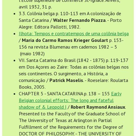
l'Ecole supérieure de commerce St-Ignace. Anvers,
avril 1932, 31 p.
3.3. Colônia belga p. 110-113 em A colonização de
Santa Catarina /
Walter Fernando Piazza
. - Porto
Alegre: Editora Pallotti, 1982.
Ilhota: Tempos e contratempos de uma colônia belga
/
Maria do Carmo Ramos Krieger Goulart
p. 153-
156 na revista Blumenau em cadernos 1982 – 5
(maio 1982)
VII. Santa Catarina do Brasil (1842 - 1875) p. 119-137
em Dos Açores ao Zaire: Todas as colônias belgas nos
seis continentes. O surgimento, a História, a
comunicação /
Patrick Maselis
. - Roeselare: Roularta
Books, 2005.
CHAPTER 5 - SANTA CATARINA p. 138 – 155
Early
Belgian colonial efforts: The long and fateful
shadow of & Leopold I
/
Robert Raymond Ansiaux
.
Presented to the Faculty of the Graduate School of
The University of Texas at Arlington in Partial
Fulfillment of the Requirements for the Degree of
DOCTOR OF PHILOSOPHY. - THE UNIVERSITY OF