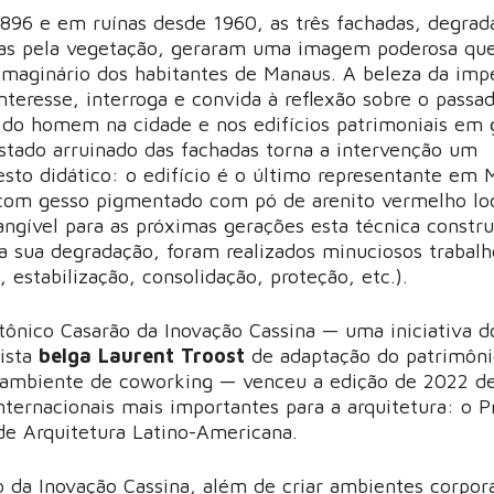
896 e em ruínas desde 1960, as três fachadas, degrad
as pela vegetação, geraram uma imagem poderosa qu
 imaginário dos habitantes de Manaus. A beleza da imp
interesse, interroga e convida à reflexão sobre o passa
do homem na cidade e nos edifícios patrimoniais em g
stado arruinado das fachadas torna a intervenção um
esto didático: o edifício é o último representante em
om gesso pigmentado com pó de arenito vermelho loc
tangível para as próximas gerações esta técnica constru
 a sua degradação, foram realizados minuciosos trabal
, estabilização, consolidação, proteção, etc.).
etônico Casarão da Inovação Cassina — uma iniciativa d
ista
belga Laurent Troost
de adaptação do patrimôn
 ambiente de coworking — venceu a edição de 2022 d
nternacionais mais importantes para a arquitetura: o 
e Arquitetura Latino-Americana.
o da Inovação Cassina, além de criar ambientes corpor