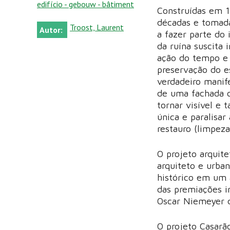
edifício - gebouw - bâtiment
Construídas em 1
décadas e tomad
Troost, Laurent
Autor:
a fazer parte do
da ruína suscita 
ação do tempo e 
preservação do e
verdadeiro manif
de uma fachada c
tornar visível e 
única e paralisar
restauro (limpeza
O projeto arquit
arquiteto e urban
histórico em um
das premiações i
Oscar Niemeyer d
O projeto Casarã