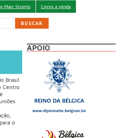
re Marc Storms
Livros a venda
ULÁRIO DE BUSCA
APOIO
o Brasil
o Centro
 é
uniões
ação,
para o