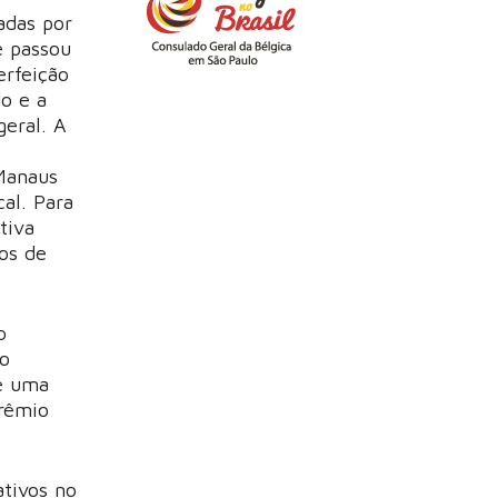
adas por
e passou
erfeição
do e a
eral. A
 Manaus
al. Para
tiva
hos de
o
io
e uma
Prêmio
ativos no