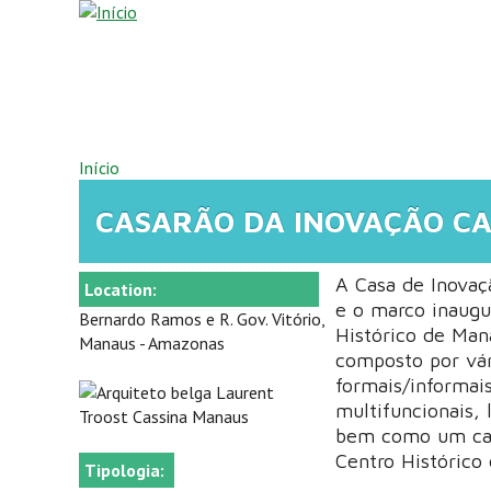
Pular para o conteúdo principal
VOCÊ ESTÁ AQUI
Início
CASARÃO DA INOVAÇÃO CA
A Casa de Inovaçã
Location:
e o marco inaugu
Bernardo Ramos e R. Gov. Vitório,
Histórico de Man
Manaus - Amazonas
composto por vár
formais/informai
multifuncionais, 
bem como um café
Centro Histórico
Tipologia: