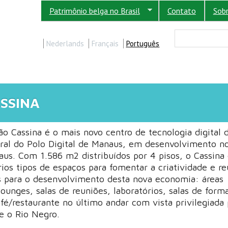
Patrimônio belga no Brasil
Contato
Sob
FORM
Buscar
Nederlands
Français
Português
SSINA
o Cassina é o mais novo centro de tecnologia digital d
ral do Polo Digital de Manaus, em desenvolvimento n
aus. Com 1.586 m2 distribuídos por 4 pisos, o Cassina
ios tipos de espaços para fomentar a criatividade e re
s para o desenvolvimento desta nova economia: áreas
lounges, salas de reuniões, laboratórios, salas de form
/restaurante no último andar com vista privilegiada 
 e o Rio Negro.