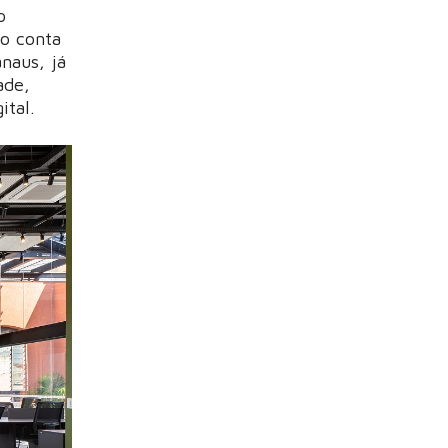
o
to conta
naus, já
ade,
gital.