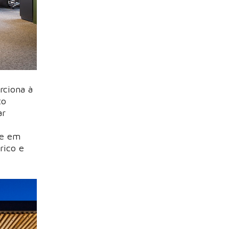
rciona à
to
ar
te em
rico e