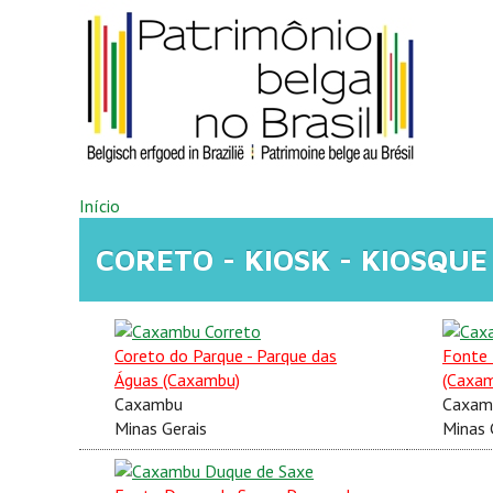
Pular para o conteúdo principal
VOCÊ ESTÁ AQUI
Início
CORETO - KIOSK - KIOSQUE
Coreto do Parque - Parque das
Fonte 
Águas (Caxambu)
(Caxa
Caxambu
Caxam
Minas Gerais
Minas 