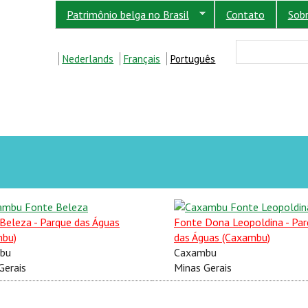
Patrimônio belga no Brasil
Contato
Sob
FORM
Buscar
Nederlands
Français
Português
Beleza - Parque das Águas
Fonte Dona Leopoldina - Pa
mbu)
das Águas (Caxambu)
bu
Caxambu
Gerais
Minas Gerais