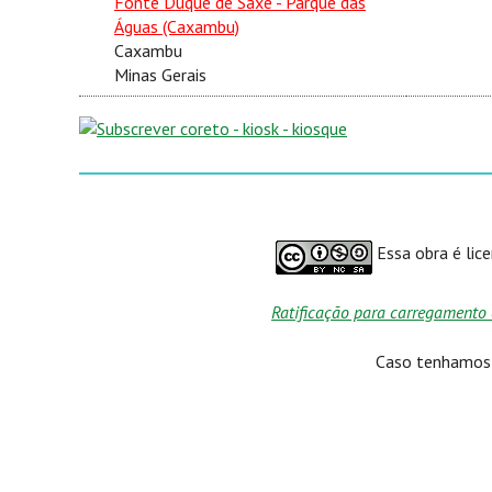
Fonte Duque de Saxe - Parque das
Águas (Caxambu)
Caxambu
Minas Gerais
Essa obra é lic
Ratificação para carregamento 
Caso tenhamos p