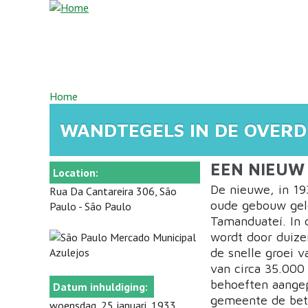
Overslaan en naar de inhoud gaan
U BENT HIER
Home
WANDTEGELS IN DE OVERD
EEN NIEUW
Location:
De nieuwe, in 19
Rua Da Cantareira 306, São
oude gebouw gele
Paulo - São Paulo
Tamanduateí. In 
wordt door duize
de snelle groei 
van circa 35.000
behoeften aange
Datum inhuldiging:
gemeente de betr
woensdag, 25 januari, 1933