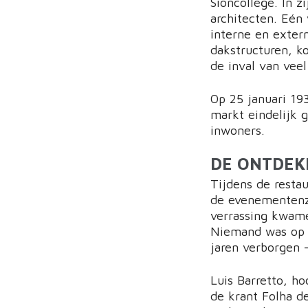
Sioncollege. In z
architecten. Eén
interne en exter
dakstructuren, k
de inval van veel 
Op 25 januari 19
markt eindelijk 
inwoners.
DE ONTDEK
Tijdens de resta
de evenementenza
verrassing kwame
Niemand was op 
jaren verborgen 
Luis Barretto, h
de krant Folha d