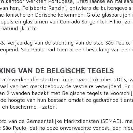
ijn kantoor werkten Portugese, Braziliaanse en Italiaan
 van hen, Felisberto Ranzini, ontwierp de buitengevels
ne Ionische en Dorische kolommen. Grote glaspartijen 
oepels en glasramen van Conrado Sorgenitch Filho, zo
natuurlijk licht.
33, verjaardag van de stichting van de stad São Paulo,
geopend. São Paulo had toen al een bevolking van een 
KING VAN DE BELGISCHE TEGELS
uratiewerken die startten in de maand oktober 2013, w
al van het marktgebouw de vestiaire verwijderd. En 
n 2 wanden bedekt met Belgische tegels te voorschij
de hoogte van hun bestaan omdat ze gedurende tienta
- en beschermd - zaten.
oofd van de Gemeentelijke Marktdiensten (SEMAB), me
e São Paulo, dat na deze onverwachte vondst, een nie