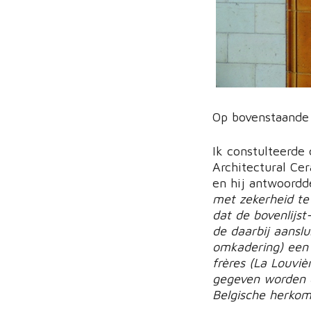
Op bovenstaande f
Ik constulteerde 
Architectural Ce
en hij antwoordd
met zekerheid te
dat de bovenlijst
de daarbij aanslu
omkadering) een 
frères (La Louviè
gegeven worden o
Belgische herkoms