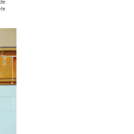
 de
ele