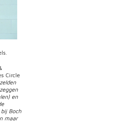
ls.
&
s Circle
 zelden
 zeggen
elen) en
de
bij Boch
kan maar