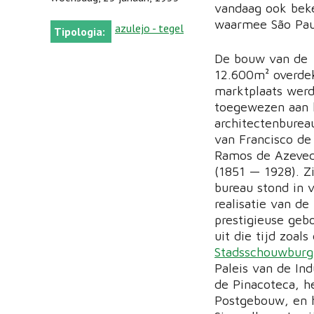
vandaag ook beken
waarmee São Paul
azulejo - tegel
Tipologia:
De bouw van de
12.600m² overde
marktplaats wer
toegewezen aan 
architectenburea
van Francisco de
Ramos de Azeve
(1851 — 1928). Z
bureau stond in 
realisatie van de
prestigieuse ge
uit die tijd zoals
Stadsschouwburg
Paleis van de Ind
de Pinacoteca, h
Postgebouw, en 