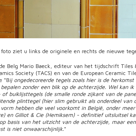
oto ziet u links de originele en rechts de nieuwe tege
de Belg Mario Baeck, editeur van het tijdschrift Tiles 
ramics Society (TACS) en van de European Ceramic Tile
e "B
ij ongedecoreerde tegels zoals hier is de herkomst
 bepalen zonder een blik op de achterzijde. Wel kan ik
- of buiklijsttegels (de smalle ronde zijkant van de pan
itende plinttegel (hier slim gebruikt als onderdeel van 
vorm hebben die veel voorkomt in België, onder meer 
re) en Gilliot & Cie (Hemiksem) - definitief uitsluitsel 
p basis van het uitzicht van de achterzijde, maar een
t is niet onwaarschijnlijk.
"