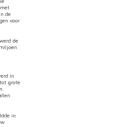
se
 met
in de
rgen voor
 werd de
miljoen
erd in
tot grote
n.
llen
ldde in
uw