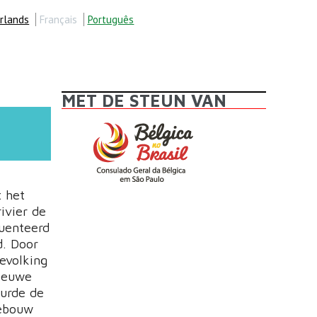
rlands
Français
Português
MET DE STEUN VAN
t het
ivier de
quenteerd
d. Door
evolking
nieuwe
urde de
gebouw