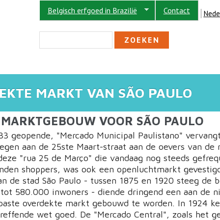
Belgisch erfgoed in Brazilië
Contact
Nede
ZOEKVELD
Zoeken
EKTE MARKT VAN SÃO PAULO
 MARKTGEBOUW VOOR SÃO PAULO
33 geopende, "Mercado Municipal Paulistano" vervang
gen aan de 25ste Maart-straat aan de oevers van de r
deze "rua 25 de Março" die vandaag nog steeds gefre
nden shoppers, was ook een openluchtmarkt gevestig
van de stad São Paulo - tussen 1875 en 1920 steeg de b
 tot 580.000 inwoners - diende dringend een aan de 
paste overdekte markt gebouwd te worden. In 1924 ke
effende wet goed. De "Mercado Central", zoals het 