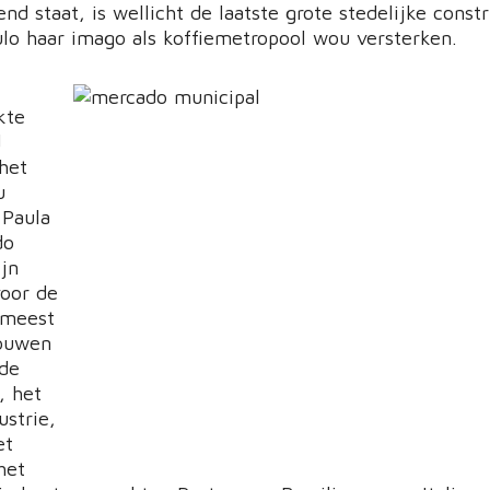
d staat, is wellicht de laatste grote stedelijke constr
o haar imago als koffiemetropool wou versterken.
kte
d
het
u
 Paula
do
ijn
voor de
 meest
bouwen
 de
, het
ustrie,
et
het