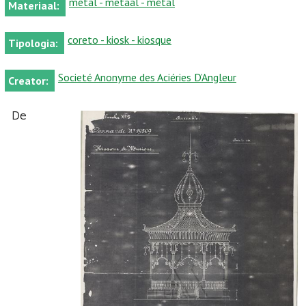
metal - metaal - métal
Materiaal:
coreto - kiosk - kiosque
Tipologia:
Societé Anonyme des Aciéries D’Angleur
Creator:
De