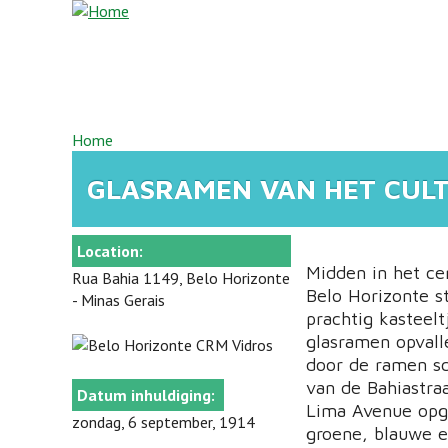
Overslaan en naar de inhoud gaan
U BENT HIER
Home
GLASRAMEN VAN HET CULT
Location:
Midden in het ce
Rua Bahia 1149, Belo Horizonte
Belo Horizonte s
- Minas Gerais
prachtig kasteel
glasramen opval
door de ramen sc
van de Bahiastra
Datum inhuldiging:
Lima Avenue opg
zondag, 6 september, 1914
groene, blauwe e