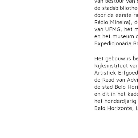
van bestuur van 
de stadsbibliothe
door de eerste r
Rádio Mineira), d
van UFMG, het 
en het museum d
Expedicionária Br
Het gebouw is b
Rijksinstituut va
Artistiek Erfgoe
de Raad van Advi
de stad Belo Hor
en dit in het kad
het honderdjarig
Belo Horizonte, 