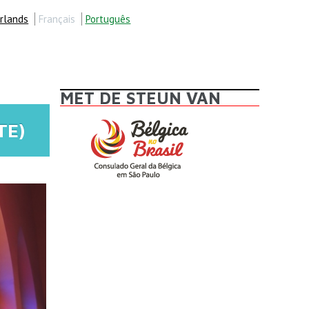
rlands
Français
Português
MET DE STEUN VAN
TE)