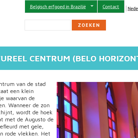
Belgisch erfgoed in Brazilië
Contact
Nede
ZOEKVELD
Zoeken
UREEL CENTRUM (BELO HORIZON
ntrum van de stad
taat een klein
tje waarvan de
len. Wanneer de zon
hijnt, wordt de hoek
at met de Augusto de
efleurd met gele,
n rode vlekken. Het