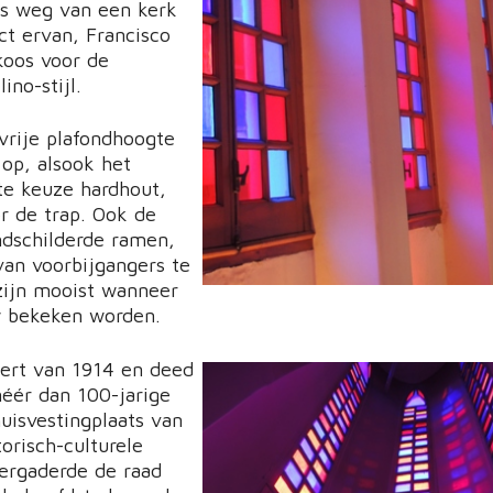
ts weg van een kerk
ct ervan, Francisco
koos voor de
no-stijl.
 vrije plafondhoogte
op, alsook het
te keuze hardhout,
r de trap. Ook de
dschilderde ramen,
van voorbijgangers te
 zijn mooist wanneer
w bekeken worden.
ert van 1914 en deed
éér dan 100-jarige
huisvestingplaats van
torisch-culturele
vergaderde de raad