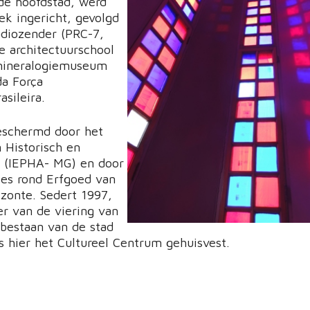
de hoofdstad, werd
ek ingericht, gevolgd
adiozender (PRC-7,
e architectuurschool
mineralogiemuseum
a Força
asileira.
eschermd door het
n Historisch en
d (IEPHA- MG) en door
es rond Erfgoed van
izonte. Sedert 1997,
er van de viering van
 bestaan van de stad
is hier het Cultureel Centrum gehuisvest.