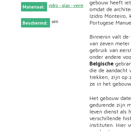
gebouw heeft ie
vidro - glas - verre
Materiaal:
omdat de archite
Izidro Monteiro, 
sim
Portugese Manueli
Beschermd:
Binnenin valt de
van zeven meter 
gebruik van eers
onder andere voo
Belgische
gebran
die de aandacht 
trekken, zijn op
ze in het gebou
Het gebouw date
gedurende zijn m
leven dienst als 
verschillende his
instituten. Hier 