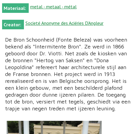
metal - metaal - métal
Materiaal:
Societé Anonyme des Aciéries D’Angleur
Creator:
De Bron Schoonheid (Fonte Beleza) was voorheen
bekend als "lntermitente Bron". Ze werd in 1866
geboord door Dr. Viotti. Net zoals de kiosken van
de bronnen "Hertog van Saksen" en "Dona
Leopoldina" refereert haar architecturele stijl aan
de Franse bronnen. Het project werd in 1913
rerealiseerd en is van Belgische oorsprong. Het is
een klein gebouw, met een beschilderd plafond
gedragen door dunne ijzeren pilaren. De toegang
tot de bron, versiert met tegels, geschiedt via een
trapje van negen treden met ijzeren leuning.